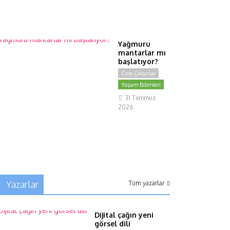
4
Ağustos
2026
Yağmuru
mantarlar mı
başlatıyor?
Öne Çıkanlar
Yaşam Bilimleri
31 Temmuz
2026
Yazarlar
Tüm yazarlar
Dijital çağın yeni
görsel dili