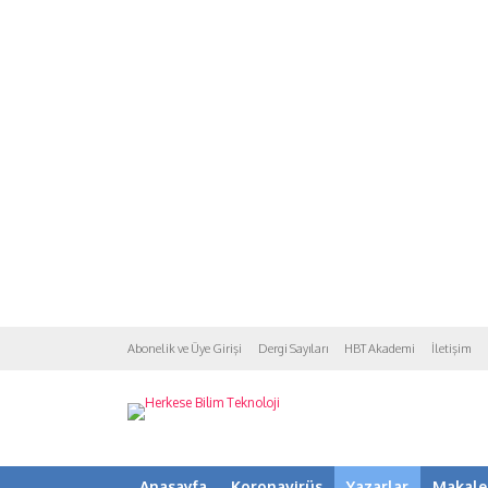
Abonelik ve Üye Girişi
Dergi Sayıları
HBT Akademi
İletişim
Anasayfa
Koronavirüs
Yazarlar
Makale