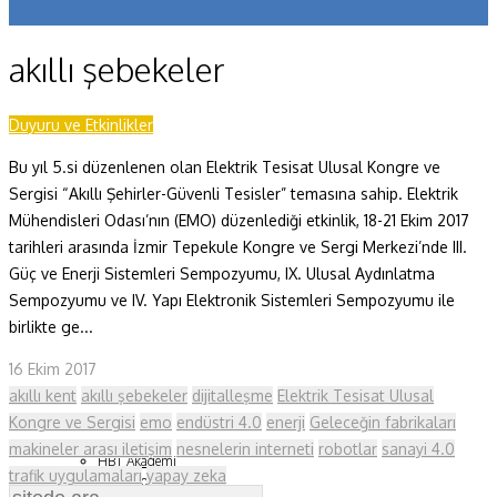
Koronavirüs
akıllı şebekeler
Yazarlar
Makaleler
Duyuru ve Etkinlikler
Bu yıl 5.si düzenlenen olan Elektrik Tesisat Ulusal Kongre ve
Dergi Sayıları
Sergisi “Akıllı Şehirler-Güvenli Tesisler” temasına sahip. Elektrik
Yaşam Bilimleri
Mühendisleri Odası’nın (EMO) düzenlediği etkinlik, 18-21 Ekim 2017
tarihleri arasında İzmir Tepekule Kongre ve Sergi Merkezi’nde III.
Sağlık
Güç ve Enerji Sistemleri Sempozyumu, IX. Ulusal Aydınlatma
Sempozyumu ve IV. Yapı Elektronik Sistemleri Sempozyumu ile
Fizik ve Uzay
birlikte ge...
Gezegenimiz
16 Ekim 2017
Teknoyaşam
akıllı kent
akıllı şebekeler
dijitalleşme
Elektrik Tesisat Ulusal
Kongre ve Sergisi
emo
endüstri 4.0
enerji
Geleceğin fabrikaları
Fazlası
makineler arası iletişim
nesnelerin interneti
robotlar
sanayi 4.0
HBT Akademi
trafik uygulamaları
yapay zeka
Bilim Çocuk