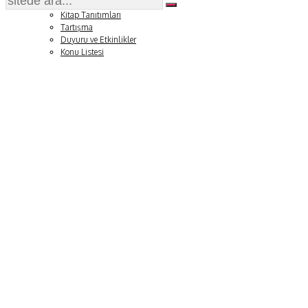
Soru ve Yanıt
Kitap Tanıtımları
Tartışma
Duyuru ve Etkinlikler
Konu Listesi