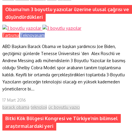
Obama’nın 3 boyutlu yazıcılar üzerine ulusal çağrısı ve
düşündürdükleri
Tartışma
Teknoyaşam
ABD Başkanı Barack Obama ve başkan yardımcısı Joe Biden,
geçtiğimiz günlerde Tenesse Üniversitesi ‘den Alex Roschli ve
Andrew Messing adlı mühendislerin 3 Boyutlu Yazıcılar ile basmış
olduğu Shelby Cobra Model spor arabanın tanıtım toplantısına
katıldı. Keyifli bir ortamda gerçekleştirdikleri toplantıda 3-Boyutlu
Yazıcıların geleceğin teknolojisi olacağı en yüksek kademeden
yöneticilerce bi...
17 Mart 2016
barack obama
teknoloji
üç boyutlu yazıcı
Bitki Kök Bölgesi Kongresi ve Türkiye’nin bilimsel
araştırmalardaki yeri