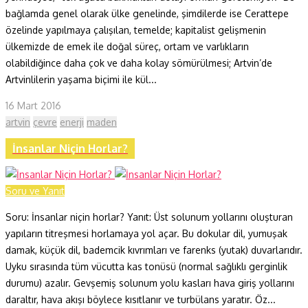
bağlamda genel olarak ülke genelinde, şimdilerde ise Cerattepe
özelinde yapılmaya çalışılan, temelde; kapitalist gelişmenin
ülkemizde de emek ile doğal süreç, ortam ve varlıkların
olabildiğince daha çok ve daha kolay sömürülmesi; Artvin’de
Artvinlilerin yaşama biçimi ile kül...
16 Mart 2016
artvin
çevre
enerji
maden
İnsanlar Niçin Horlar?
Soru ve Yanıt
Soru: İnsanlar niçin horlar? Yanıt: Üst solunum yollarını oluşturan
yapıların titreşmesi horlamaya yol açar. Bu dokular dil, yumuşak
damak, küçük dil, bademcik kıvrımları ve farenks (yutak) duvarlarıdır.
Uyku sırasında tüm vücutta kas tonüsü (normal sağlıklı gerginlik
durumu) azalır. Gevşemiş solunum yolu kasları hava giriş yollarını
daraltır, hava akışı böylece kısıtlanır ve turbülans yaratır. Öz...