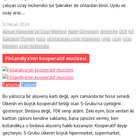
çalışan uzay mühendisi Işıl Şakraker de onlardan birisi. Uydu ve
uzay arac...
12 Nisan 2024
Alman Havacılık ve Uzay Merkezi
Alper Gezeravcı
atmosfer
DLR
Işıl
Şakraker Özmen
nasa
uluslararası uzay istasyonu
uydu
uzay
uzay
bilimleri
uzay mühendisi
Finlandiya’nın kooperatif mucizesi
Tartışma
Toplum
Bu yalnızca bir alışveriş kartı değil, aynı zamanda bir hisse senedi.
Ülkenin en büyük kooperatif birliği olan S-Grubu’na üyeliğimi
gösteriyor. Bedava değil, 70€ verip aldım. Zeki eşim, bize verilen iki
karttan çiplisini kendine saklamış, bana çipsizini vermiş; ben
kullandıkça o bedava alışveriş hakkı kazanıyor. Kooperatif deyip
geçmeyin, S-Grubu ülkenin büyük hipermarket, süpermarket,