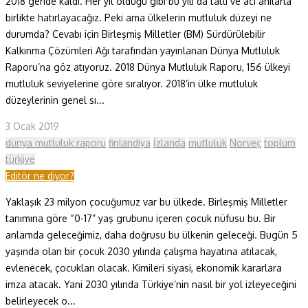
2018 geride kaldı. Her yıl olduğu gibi bu yılı da tatlı ve acı anılarla
birlikte hatırlayacağız. Peki ama ülkelerin mutluluk düzeyi ne
durumda? Cevabı için Birleşmiş Milletler (BM) Sürdürülebilir
Kalkınma Çözümleri Ağı tarafından yayınlanan Dünya Mutluluk
Raporu’na göz atıyoruz. 2018 Dünya Mutluluk Raporu, 156 ülkeyi
mutluluk seviyelerine göre sıralıyor. 2018’in ülke mutluluk
düzeylerinin genel sı...
3 Ocak 2019
dünya mutluluk raporu
finlandiya
İzlanda
mutluluk
Norveç
toplum
türkiye
Editör ne diyor?
Yaklaşık 23 milyon çocuğumuz var bu ülkede. Birleşmiş Milletler
tanımına göre “0-17” yaş grubunu içeren çocuk nüfusu bu. Bir
anlamda geleceğimiz, daha doğrusu bu ülkenin geleceği. Bugün 5
yaşında olan bir çocuk 2030 yılında çalışma hayatına atılacak,
evlenecek, çocukları olacak. Kimileri siyasi, ekonomik kararlara
imza atacak. Yani 2030 yılında Türkiye’nin nasıl bir yol izleyeceğini
belirleyecek o...