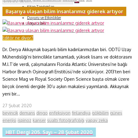
Soru ve Yanıt
Kitap Tanıtımları
Başarıya ulaşan bilim insanlarımız giderek artıyor
Tartışma
Duyuru ve Etkinlikler
Konu Listesi
Editör ne diyor?
Dr. Derya Akkaynak başarılı bilim kadınlarımızdan biri. ODTÜ Uzay
Mühendisliği’ni birincilikle tamamladı, yüksek lisans ve doktorasını
M.I.T’de verdi, çalışmalarını Florida Atlantic Üniversitesi’ne bağlı
Harbor Branch Oşinografi Enstitüsü’nde sürdürüyor. 2013’ten beri
Science Mag ve Royal Society Open Science başta olmak üzere
birçok önemli dergide 30’u aşkın makalesi yayımlandı. Akkaynak
yeni bir...
27 Şubat 2020
beyincik
demans
dingo
enfeksiyon
finlandiya
gökbilim
güneş
enerjisi
ispinoz
kanser
sualtı fotoğrafçılığı
yapay zeka
HBT Dergi 205. Sayı – 28 Şubat 2020