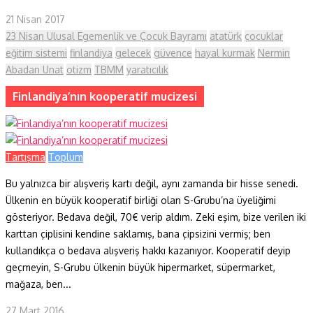
21 Nisan 2017
23 Nisan Ulusal Egemenlik ve Çocuk Bayramı
atatürk
çocuklar
eğitim sistemi
finlandiya
gelecek
güvence
hayal kurmak
Nermin
Abadan Unat
otizm
TBMM
yaratıcılık
Finlandiya’nın kooperatif mucizesi
Tartışma
Toplum
Bu yalnızca bir alışveriş kartı değil, aynı zamanda bir hisse senedi.
Ülkenin en büyük kooperatif birliği olan S-Grubu’na üyeliğimi
gösteriyor. Bedava değil, 70€ verip aldım. Zeki eşim, bize verilen iki
karttan çiplisini kendine saklamış, bana çipsizini vermiş; ben
kullandıkça o bedava alışveriş hakkı kazanıyor. Kooperatif deyip
geçmeyin, S-Grubu ülkenin büyük hipermarket, süpermarket,
mağaza, ben...
27 Mart 2016