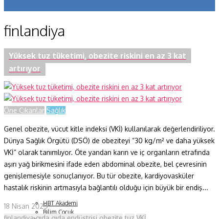
Koronavirüs
finlandiya
Yazarlar
Makaleler
Yüksek tuz tüketimi, obezite riskini en az 3 kat
artırıyor
Dergi Sayıları
Yaşam Bilimleri
Öne Çıkanlar
Sağlık
Sağlık
Genel obezite, vücut kitle indeksi (VKİ) kullanılarak değerlendiriliyor.
Fizik ve Uzay
Dünya Sağlık Örgütü (DSÖ) de obeziteyi “30 kg/m² ve daha yüksek
Gezegenimiz
VKİ” olarak tanımlıyor. Öte yandan karın ve iç organların etrafında
aşırı yağ birikmesini ifade eden abdominal obezite, bel çevresinin
Teknoyaşam
genişlemesiyle sonuçlanıyor. Bu tür obezite, kardiyovasküler
hastalık riskinin artmasıyla bağlantılı olduğu için büyük bir endiş...
Fazlası
HBT Akademi
18 Nisan 2025
Bilim Çocuk
finlandiya
gıda
gıda endüstrisi
obezite
tuz
VKİ