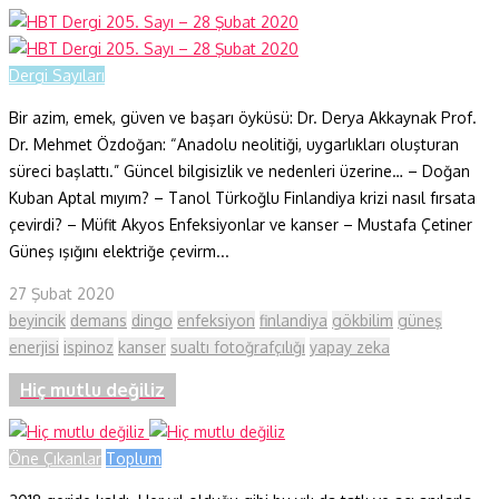
Dergi Sayıları
Bir azim, emek, güven ve başarı öyküsü: Dr. Derya Akkaynak Prof.
Dr. Mehmet Özdoğan: “Anadolu neolitiği, uygarlıkları oluşturan
süreci başlattı.” Güncel bilgisizlik ve nedenleri üzerine… – Doğan
Kuban Aptal mıyım? – Tanol Türkoğlu Finlandiya krizi nasıl fırsata
çevirdi? – Müfit Akyos Enfeksiyonlar ve kanser – Mustafa Çetiner
Güneş ışığını elektriğe çevirm...
27 Şubat 2020
beyincik
demans
dingo
enfeksiyon
finlandiya
gökbilim
güneş
enerjisi
ispinoz
kanser
sualtı fotoğrafçılığı
yapay zeka
Hiç mutlu değiliz
Öne Çıkanlar
Toplum