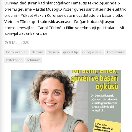
Dünyayı değiştiren kadınlar çoğalıyor Temel tıp teknolojilerinde 5
önemli gelişme – Erdal Musoğlu Yüzer güneş santrallerinde elektrik
üretimi – Yüksel Atakan Koronavirüsle mücadelede en başarılı ülke
Vietnam Tümel geri kalmışlık aşaması – Doğan Kuban Ajitasyon
aromalı mesajlar – Tanol Türkoğlu Bilim ve teknoloji politikaları – Ali
Akurgal Asker kalbi – Mu...
5 Mart 2020
bilim kadınları
demans
deprem
güncel tıp
güneş enerjisi
koronavirüs
mitokondri
solunum