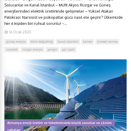
Solucanlar ve Kanal İstanbul – Müfit Akyos Rüzgar ve Güneş
enerjilerinden elektrik üretiminde gelişmeler – Yüksel Atakan
Patokrasi: Narsisist ve psikopatlar gücü nasıl ele geçirir? Ülkemizde
her 6 kişiden biri ruhsal sorunlu! –...
16 Ocak 2020
güneş enerjisi
iklim değişikliği
kanal istanbul
kanser
küresel ısınma
narsisist
rüzgar enerjisi
yangın
yaz saati
Almanya enerji üretim ve tüketimindeki büyük sorunlar ve çözüm
çabaları