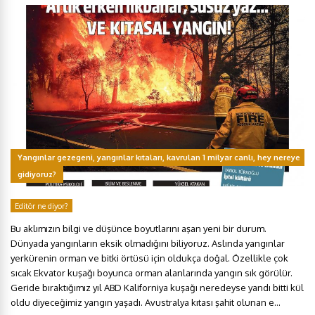
Yangınlar gezegeni, yangınlar kıtaları, kavrulan 1 milyar canlı, hey nereye
gidiyoruz?
Editör ne diyor?
Bu aklımızın bilgi ve düşünce boyutlarını aşan yeni bir durum.
Dünyada yangınların eksik olmadığını biliyoruz. Aslında yangınlar
yerkürenin orman ve bitki örtüsü için oldukça doğal. Özellikle çok
sıcak Ekvator kuşağı boyunca orman alanlarında yangın sık görülür.
Geride bıraktığımız yıl ABD Kaliforniya kuşağı neredeyse yandı bitti kül
oldu diyeceğimiz yangın yaşadı. Avustralya kıtası şahit olunan e...