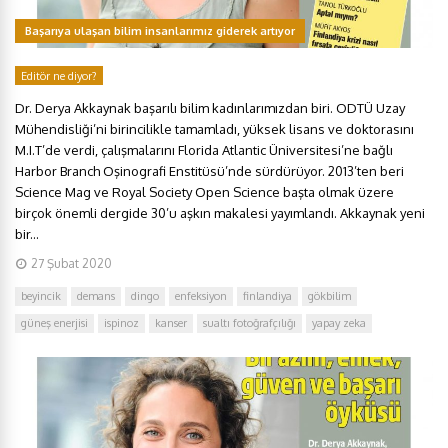
Başarıya ulaşan bilim insanlarımız giderek artıyor
Editör ne diyor?
Dr. Derya Akkaynak başarılı bilim kadınlarımızdan biri. ODTÜ Uzay
Mühendisliği’ni birincilikle tamamladı, yüksek lisans ve doktorasını
M.I.T’de verdi, çalışmalarını Florida Atlantic Üniversitesi’ne bağlı
Harbor Branch Oşinografi Enstitüsü’nde sürdürüyor. 2013’ten beri
Science Mag ve Royal Society Open Science başta olmak üzere
birçok önemli dergide 30’u aşkın makalesi yayımlandı. Akkaynak yeni
bir...
27 Şubat 2020
beyincik
demans
dingo
enfeksiyon
finlandiya
gökbilim
güneş enerjisi
ispinoz
kanser
sualtı fotoğrafçılığı
yapay zeka