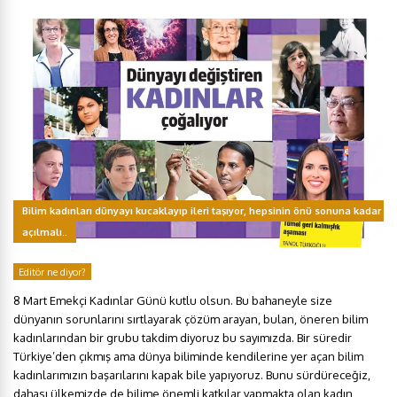
Bilim kadınları dünyayı kucaklayıp ileri taşıyor, hepsinin önü sonuna kadar
açılmalı..
Editör ne diyor?
8 Mart Emekçi Kadınlar Günü kutlu olsun. Bu bahaneyle size
dünyanın sorunlarını sırtlayarak çözüm arayan, bulan, öneren bilim
kadınlarından bir grubu takdim diyoruz bu sayımızda. Bir süredir
Türkiye’den çıkmış ama dünya biliminde kendilerine yer açan bilim
kadınlarımızın başarılarını kapak bile yapıyoruz. Bunu sürdüreceğiz,
dahası ülkemizde de bilime önemli katkılar yapmakta olan kadın