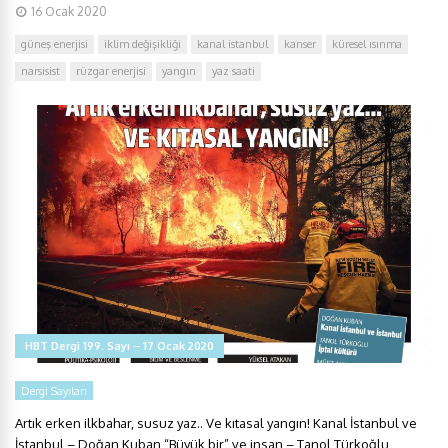
16 Ocak 2020
güneş enerjisi
iklim değişikliği
kanal istanbul
kanser
küresel ısınma
narsisist
rüzgar enerjisi
yangın
yaz saati
HBT Dergi 199. Sayı – 17 Ocak 2020
Dergi Sayıları
Artık erken ilkbahar, susuz yaz.. Ve kıtasal yangın! Kanal İstanbul ve
İstanbul – Doğan Kuban “Büyük bir” ve insan – Tanol Türkoğlu