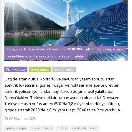
Dünya ve Türkiye elektrik tüketimine 2030-2040 yıllarında güneş, rüzgâr
ve nükleer enerjilerin katkıları ne kadar olabilir?
Fizik ve Uzay
Gezegenimiz
Öne Çıkanlar
Gitgide artan nüfus, konforlu ve savurgan yaşam sonucu artan
elektrik tüketimine, güneş, rüzgâr ve nükleer enerjilerle üretilen
elektrik yetişemiyor, arslan payı ileride de yine fosil yakıtlarda.
Dünya’daki ve Türkiye’deki durumun ayrıntılı bir analizi. Dünya ve
Türkiye’de aşırı nüfus artımı 1970“da 3,8 milyar olan dünya nüfusu,
gitgide artarak 2020’de 7,8 milyara ulaştı, 2040’ta da 9 milyarı bula...
26 Haziran 2020
güneş enerjisi
nükleer reaktör
türkiye
yenilenebilir enerji