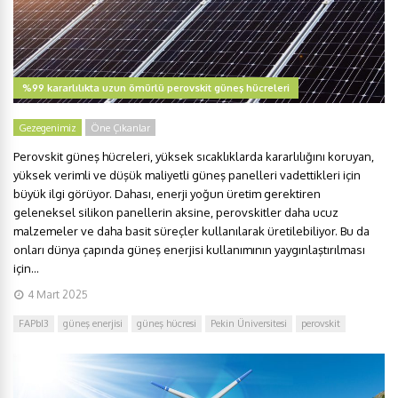
%99 kararlılıkta uzun ömürlü perovskit güneş hücreleri
Gezegenimiz
Öne Çıkanlar
Perovskit güneş hücreleri, yüksek sıcaklıklarda kararlılığını koruyan,
yüksek verimli ve düşük maliyetli güneş panelleri vadettikleri için
büyük ilgi görüyor. Dahası, enerji yoğun üretim gerektiren
geleneksel silikon panellerin aksine, perovskitler daha ucuz
malzemeler ve daha basit süreçler kullanılarak üretilebiliyor. Bu da
onları dünya çapında güneş enerjisi kullanımının yaygınlaştırılması
için...
4 Mart 2025
FAPbI3
güneş enerjisi
güneş hücresi
Pekin Üniversitesi
perovskit