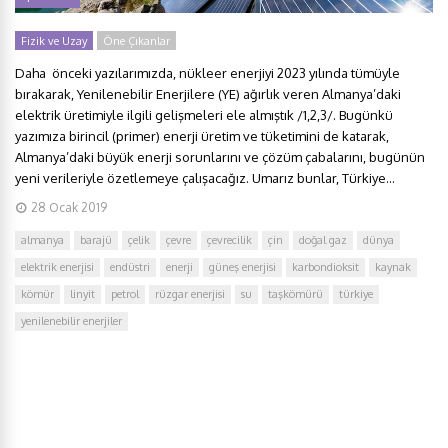
Fizik ve Uzay
Öne Çıkanlar
Daha önceki yazılarımızda, nükleer enerjiyi 2023 yılında tümüyle
bırakarak, Yenilenebilir Enerjilere (YE) ağırlık veren Almanya’daki
elektrik üretimiyle ilgili gelişmeleri ele almıştık /1,2,3/. Bugünkü
yazımıza birincil (primer) enerji üretim ve tüketimini de katarak,
Almanya’daki büyük enerji sorunlarını ve çözüm çabalarını, bugünün
yeni verileriyle özetlemeye çalışacağız. Umarız bunlar, Türkiye...
28 Ocak 2019
almanya
barajü
çelik
çevre
çevrecilik
çin
doğal gaz
dünya
elektrik enerjisi
endüstri
enerji
güneş enerjisi
karbondioksit
kaynak
kömür
linyit
petrol
rüzgar enerjisi
su
taşkömürü
türkiye
yenilenebilir enerjiler