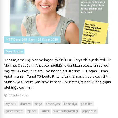
HBT Dergi 205. Sayı – 28 Şubat 2020
Dergi Sayıları
Bir azim, emek, güven ve başarı öyküsü: Dr. Derya Akkaynak Prof. Dr.
Mehmet Özdoğan: “Anadolu neolitiği, uygarlıkları oluşturan süreci
başlattı.” Güncel bilgisizlik ve nedenleri üzerine… – Doğan Kuban
Aptal mıyım? – Tanol Türkoğlu Finlandiya krizi nasıl fırsata çevirdi? –
Müfit Akyos Enfeksiyonlar ve kanser – Mustafa Çetiner Güneş ışığını
elektriğe çevirm...
27 Şubat 2020
beyincik
demans
dingo
enfeksiyon
finlandiya
gökbilim
güneş enerjisi
ispinoz
kanser
sualtı fotoğrafçılığı
yapay zeka