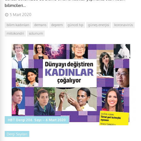
bilimcileri...
5 Mart 2020
bilim kadınları
demans
deprem
güncel tıp
güneş enerjisi
koronavirüs
mitokondri
solunum
HBT Dergi 206. Sayı – 6 Mart 2020
Dergi Sayıları