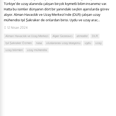
Türkiye’de uzay alanında çalışan birçok kıymetli bilim insanımız var.
Hatta bu isimler dünyanın dört bir yanındaki seçkin ajanslarda görev
alıyor. Alman Havacılık ve Uzay Merkezi’nde (DLR) çalışan uzay
mühendisi Işıl Şakraker de onlardan birisi. Uydu ve uzay arac...
12 Nisan 2024
Alman Havacılık ve Uzay Merkezi
Alper Gezeravcı
atmosfer
DLR
Işıl Şakraker Özmen
nasa
uluslararası uzay istasyonu
uydu
uzay
uzay bilimleri
uzay mühendisi