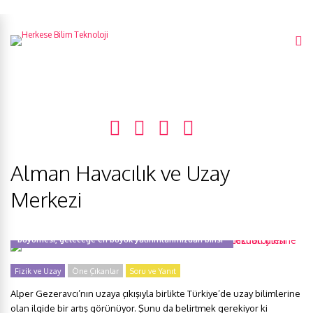
Alman Havacılık ve Uzay
Merkezi
Uzay mühendisi Dr. Işıl Şakraker Özmen: “Uzay teknolojilerine ilginin
büyümesi, geleceğe en büyük yatırımlarımızdan birisi”
Fizik ve Uzay
Öne Çıkanlar
Soru ve Yanıt
Alper Gezeravcı’nın uzaya çıkışıyla birlikte Türkiye’de uzay bilimlerine
olan ilgide bir artış görünüyor. Şunu da belirtmek gerekiyor ki