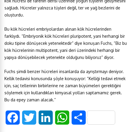
kök hücresi de farenin derisi üzerinde yoğun tüylerin gelişmesini
sağladı. Hücreler yalnızca tüyleri değil, ter ve yağ bezlerini de
oluşturdu.
Bu kök hücreleri embriyolardan alınan kök hücrelerinden
farklıydı. “Embriyonik kök hücreleri pluripotent, yani herhangi bir
doku tipine dönüşecek yetenektedir” diye konuşan Fuchs, “Biz bu
kök hücrelerinin multipotent, yani deri üzerindeki herhangi bir
yapıya dönüşebilecek yetenekte olduğunu biliyoruz” diyor.
Fuchs şimdi benzer hücreleri insanlarda da ayrıştırmayı deniyor.
Kellik tedavisi konusunda şöyle konuşuyor: “Kelliği tedavi etmek
için, saç tellerinin birbirlerine ne zaman büyümeleri gerektiğini
söylemek için kullandıkları kimyasal yolları saptamamız gerek.
Bu da epey zaman alacak.”
F
T
L
W
S
a
w
i
h
h