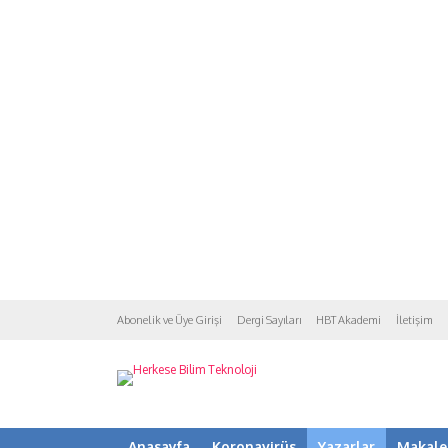
Abonelik ve Üye Girişi
Dergi Sayıları
HBT Akademi
İletişim
Anasayfa
Koronavirüs
Yazarlar
Makale