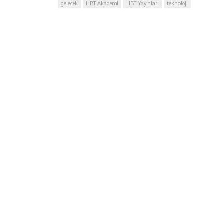
gelecek
HBT Akademi
HBT Yayınları
teknoloji