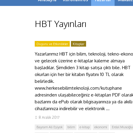
HBT Yayınları
Duyuru ve Etkinlikler
Kitaplar
Yazarlarımız HBT için bilim, teknoloji, tekno-ekon
ve gelecek üzerine e-kitaplar kaleme almaya
başladılar. Şimdiden 3 kitap satışa çıktı bile. HBT
okurları için her bir kitabın fiyatını 10 TL olarak
belirledik.
www.herkesebilimteknoloji.com/kutuphane
adresinden ulaşabileceğiniz e-kitapları PDF olarak
bazlarını da ePub olarak bilgisayarınıza ya da akıllı
cihazlarınıza indirebilir ve elektronik ...
8 Aralık 2017
Bayram Ali Eşiyok
bilim
e-kitap
ekonomi
Erdal Musoğlu