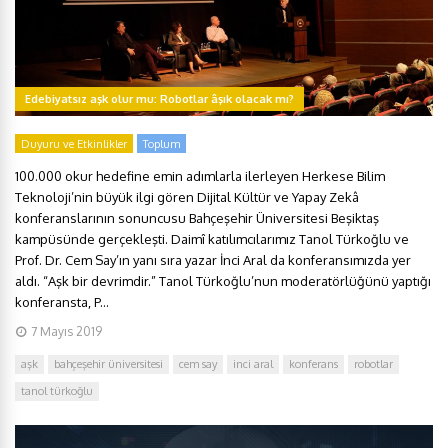
Edebiyatsız aşk olur mu: Robotlar âşık olacak mı?
Duyuru ve Etkinlikler
Toplum
100.000 okur hedefine emin adımlarla ilerleyen Herkese Bilim
Teknoloji’nin büyük ilgi gören Dijital Kültür ve Yapay Zekâ
konferanslarının sonuncusu Bahçeşehir Üniversitesi Beşiktaş
kampüsünde gerçekleşti. Daimî katılımcılarımız Tanol Türkoğlu ve
Prof. Dr. Cem Say’ın yanı sıra yazar İnci Aral da konferansımızda yer
aldı. “Aşk bir devrimdir.” Tanol Türkoğlu’nun moderatörlüğünü yaptığı
konferansta, P...
7 Mayıs 2019
aşk
bahçeşehir üniversitesi
cem say
inci aral
konferans
robotlar
tanol türkoğlu