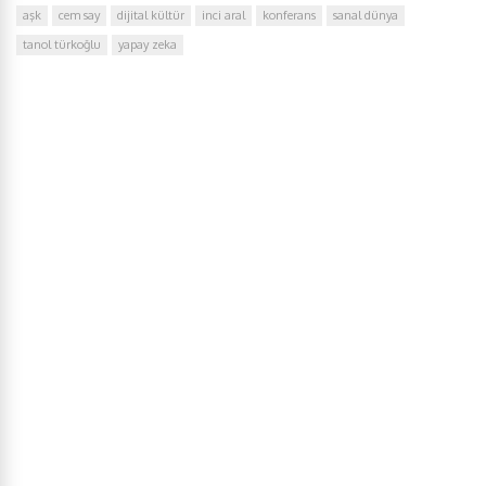
aşk
cem say
dijital kültür
inci aral
konferans
sanal dünya
tanol türkoğlu
yapay zeka