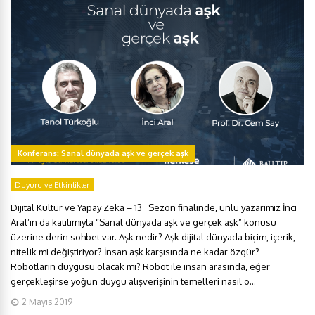
Konferans: Sanal dünyada aşk ve gerçek aşk
Duyuru ve Etkinlikler
Dijital Kültür ve Yapay Zeka – 13 Sezon finalinde, ünlü yazarımız İnci
Aral’ın da katılımıyla “Sanal dünyada aşk ve gerçek aşk” konusu
üzerine derin sohbet var. Aşk nedir? Aşk dijital dünyada biçim, içerik,
nitelik mi değiştiriyor? İnsan aşk karşısında ne kadar özgür?
Robotların duygusu olacak mı? Robot ile insan arasında, eğer
gerçekleşirse yoğun duygu alışverişinin temelleri nasıl o...
2 Mayıs 2019