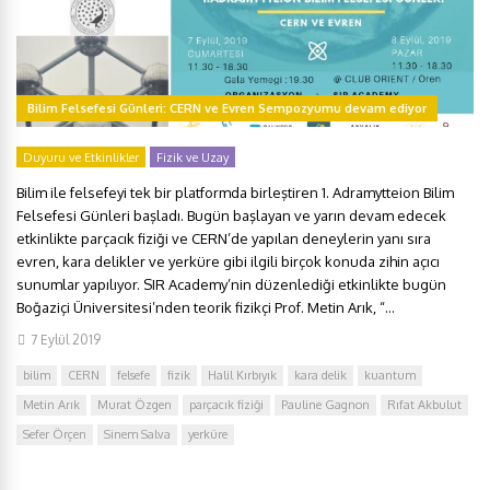
Bilim Felsefesi Günleri: CERN ve Evren Sempozyumu devam ediyor
Duyuru ve Etkinlikler
Fizik ve Uzay
Bilim ile felsefeyi tek bir platformda birleştiren 1. Adramytteion Bilim
Felsefesi Günleri başladı. Bugün başlayan ve yarın devam edecek
etkinlikte parçacık fiziği ve CERN’de yapılan deneylerin yanı sıra
evren, kara delikler ve yerküre gibi ilgili birçok konuda zihin açıcı
sunumlar yapılıyor. SIR Academy’nin düzenlediği etkinlikte bugün
Boğaziçi Üniversitesi’nden teorik fizikçi Prof. Metin Arık, “...
7 Eylül 2019
bilim
CERN
felsefe
fizik
Halil Kırbıyık
kara delik
kuantum
Metin Arık
Murat Özgen
parçacık fiziği
Pauline Gagnon
Rıfat Akbulut
Sefer Örçen
Sinem Salva
yerküre