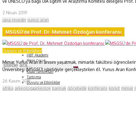
ve UNESCO’ya bağlı UIA Eğitim ve Araştırma Komitesi delegesi Prof. 
Fizik ve Uzay
2 Nisan 2019
jana revedin
yunus aran
Gezegenimiz
MSGSÜ’de Prof. Dr. Mehmet Özdoğan konferansı
Teknoyaşam
Fazlası
Duyuru ve Etkinlikler
HBT Akademi
Bilim Çocuk
Mimar Yunus Aran’ın anısını yaşatmak, mimarlık fakültesi öğrencilerin
Soru ve Yanıt
Üniversitesi (MSGSÜ) işbirliğiyle gerçekleştirilen 61. Yunus Aran K
Kitap Tanıtımları
Tartışma
26 Kasım 2018
Duyuru ve Etkinlikler
afrika
arkeolog
arkeoloji
barınak
göçebelik
konferans
konut
mimar
Konu Listesi