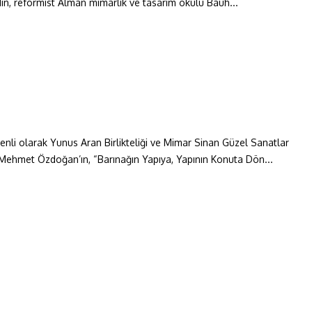
in, reformist Alman mimarlık ve tasarım okulu Bauh...
zenli olarak Yunus Aran Birlikteliği ve Mimar Sinan Güzel Sanatlar
r Mehmet Özdoğan’ın, “Barınağın Yapıya, Yapının Konuta Dön...