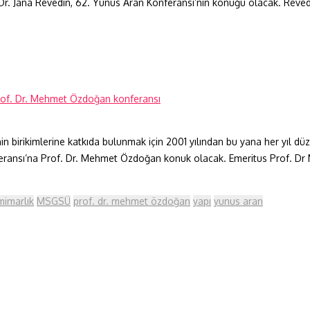
Dr. Jana Revedin, 62. Yunus Aran Konferansı’nın konuğu olacak. Reved
in birikimlerine katkıda bulunmak için 2001 yılından bu yana her yıl dü
onferansı’na Prof. Dr. Mehmet Özdoğan konuk olacak. Emeritus Prof. D
mimarlık
MSGSÜ
prof. dr. mehmet özdoğan
yapı
yunus aran