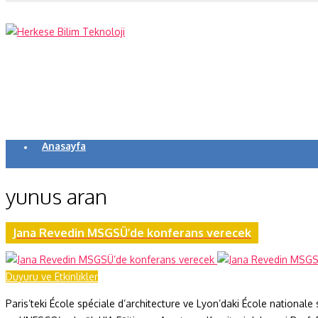
Anasayfa
Koronavirüs
yunus aran
Yazarlar
Makaleler
Jana Revedin MSGSÜ’de konferans verecek
Dergi Sayıları
Duyuru ve Etkinlikler
Yaşam Bilimleri
Paris’teki École spéciale d’architecture ve Lyon’daki École nationale
Sağlık