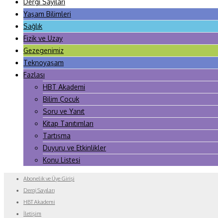
Dergi Sayıları
Yaşam Bilimleri
Sağlık
Fizik ve Uzay
Gezegenimiz
Teknoyaşam
Fazlası
HBT Akademi
Bilim Çocuk
Soru ve Yanıt
Kitap Tanıtımları
Tartışma
Duyuru ve Etkinlikler
Konu Listesi
Abonelik ve Üye Girişi
Dergi Sayıları
HBT Akademi
İletişim