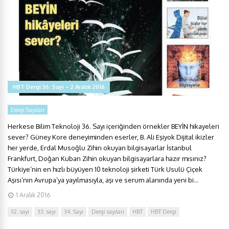
HBT Dergi 36. Sayı – 2 Aralık 2016
Dergi Sayıları
Herkese Bilim Teknoloji 36. Sayı içeriğinden örnekler BEYİN hikayeleri
sever? Güney Kore deneyiminden eserler, B. Ali Eşiyok Dijital ikizler
her yerde, Erdal Musoğlu Zihin okuyan bilgisayarlar İstanbul
Frankfurt, Doğan Kuban Zihin okuyan bilgisayarlara hazır mısınız?
Türkiye’nin en hızlı büyüyen 10 teknoloji şirketi Türk Usulü Çiçek
Aşısı’nın Avrupa’ya yayılmasıyla, aşı ve serum alanında yeni bi...
1 Aralık 2016
32. sayı
33. sayı
34. Sayı
Dergi sayıları
HBT
HBT Dergi