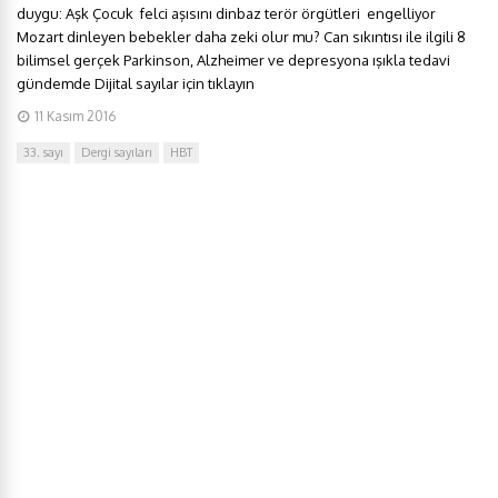
duygu: Aşk Çocuk felci aşısını dinbaz terör örgütleri engelliyor
Mozart dinleyen bebekler daha zeki olur mu? Can sıkıntısı ile ilgili 8
bilimsel gerçek Parkinson, Alzheimer ve depresyona ışıkla tedavi
gündemde Dijital sayılar için tıklayın
11 Kasım 2016
33. sayı
Dergi sayıları
HBT