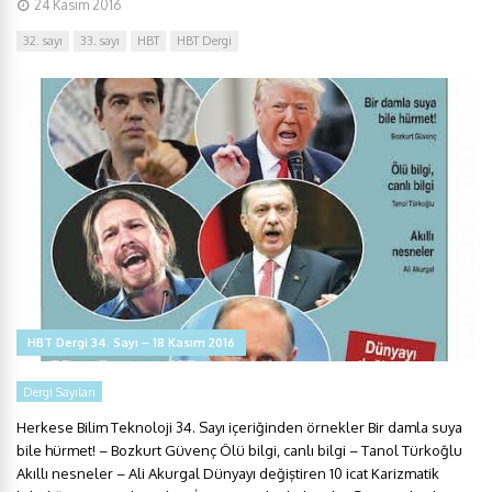
24 Kasım 2016
32. sayı
33. sayı
HBT
HBT Dergi
HBT Dergi 34. Sayı – 18 Kasım 2016
Dergi Sayıları
Herkese Bilim Teknoloji 34. Sayı içeriğinden örnekler Bir damla suya
bile hürmet! – Bozkurt Güvenç Ölü bilgi, canlı bilgi – Tanol Türkoğlu
Akıllı nesneler – Ali Akurgal Dünyayı değiştiren 10 icat Karizmatik