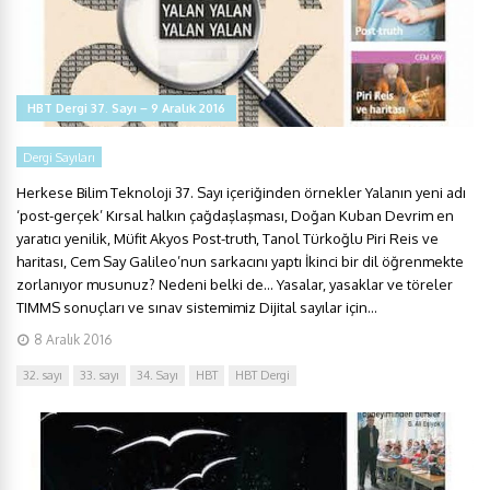
HBT Dergi 37. Sayı – 9 Aralık 2016
Dergi Sayıları
Herkese Bilim Teknoloji 37. Sayı içeriğinden örnekler Yalanın yeni adı
‘post-gerçek’ Kırsal halkın çağdaşlaşması, Doğan Kuban Devrim en
yaratıcı yenilik, Müfit Akyos Post-truth, Tanol Türkoğlu Piri Reis ve
haritası, Cem Say Galileo’nun sarkacını yaptı İkinci bir dil öğrenmekte
zorlanıyor musunuz? Nedeni belki de… Yasalar, yasaklar ve töreler
TIMMS sonuçları ve sınav sistemimiz Dijital sayılar için...
8 Aralık 2016
32. sayı
33. sayı
34. Sayı
HBT
HBT Dergi