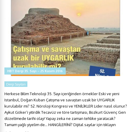
HBT Dergi 35. Sayı – 25 Kasım 2016
Dergi Sayıları
Herkese Bilim Teknoloji 35. Sayı içeriğinden örnekler Eski ve yeni
Istanbul, Doğan Kuban Çatışma ve savaştan uzak bir UYGARLIK
kurulabilir mi? 52. Nöroloji Kongresi ve YENİLİKLER Lider nasıl olunur?
Aykut Göker’i yitirdik Tecavüz ve töre tartışması, Bozkurt Güvenç Gen
düzeltmede tarihi olay! Yapay zeka ne zaman tehlike yaratacak?
Tamam yağlı yiyelim de… HANGİLERİNİ? Dijital sayılar için tıklayın