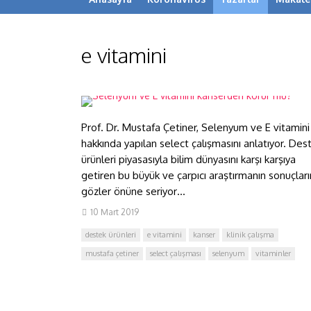
e vitamini
Selenyum ve E vitamini
kanserden korur mu?
Prof. Dr. Mustafa Çetiner, Selenyum ve E vitamini
hakkında yapılan select çalışmasını anlatıyor. Des
ürünleri piyasasıyla bilim dünyasını karşı karşıya
getiren bu büyük ve çarpıcı araştırmanın sonuçları
gözler önüne seriyor…
10 Mart 2019
destek ürünleri
e vitamini
kanser
klinik çalışma
mustafa çetiner
select çalışması
selenyum
vitaminler