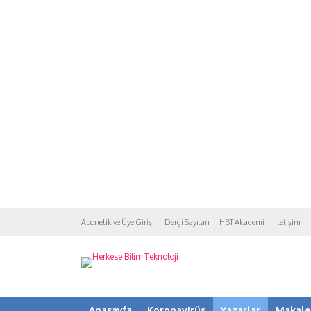
Abonelik ve Üye Girişi
Dergi Sayıları
HBT Akademi
İletişim
Anasayfa
Koronavirüs
Yazarlar
Makale