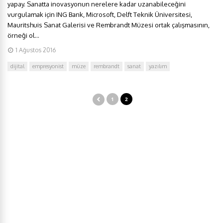
yapay. Sanatta inovasyonun nerelere kadar uzanabileceğini
vurgulamak için ING Bank, Microsoft, Delft Teknik Üniversitesi,
Mauritshuis Sanat Galerisi ve Rembrandt Müzesi ortak çalışmasının,
örneği ol...
1 Ağustos 2016
dijital
empresyonist
müze
rembrandt
sanat
yazılım
1
2