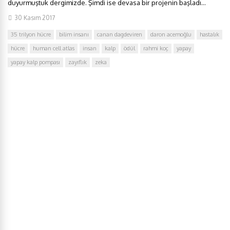
duyurmuştuk dergimizde. Şimdi ise devasa bir projenin başladı...
30 Kasım 2017
35 trilyon hücre
bilim insanı
canan dagdeviren
daron acemoğlu
hastalık
hücre
human cell atlas
insan
kalp
ödül
rahmi koç
yapay
yapay kalp pompası
zayıflık
zeka