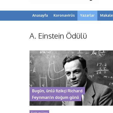
Anasayfa
Koronavirüs
Yazarlar
Makale
A. Einstein Ödülü
Bugün, ünlü fizikçi Richard
Feynman’ın doğum günü
Fizik ve Uzay