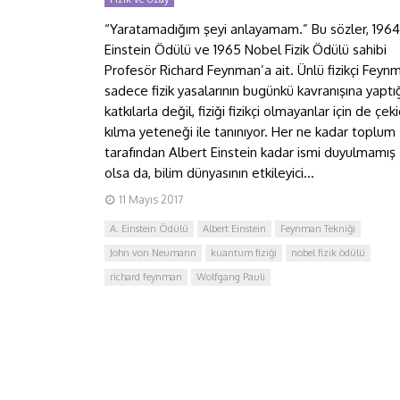
“Yaratamadığım şeyi anlayamam.” Bu sözler, 1964
Einstein Ödülü ve 1965 Nobel Fizik Ödülü sahibi
Profesör Richard Feynman’a ait. Ünlü fizikçi Feyn
sadece fizik yasalarının bugünkü kavranışına yaptı
katkılarla değil, fiziği fizikçi olmayanlar için de çeki
kılma yeteneği ile tanınıyor. Her ne kadar toplum
tarafından Albert Einstein kadar ismi duyulmamış
olsa da, bilim dünyasının etkileyici...
11 Mayıs 2017
A. Einstein Ödülü
Albert Einstein
Feynman Tekniği
John von Neumann
kuantum fiziği
nobel fizik ödülü
richard feynman
Wolfgang Pauli