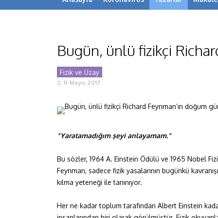
Bugün, ünlü fizikçi Ric
Fizik ve Uzay
11 Mayıs 2017
“Yaratamadığım şeyi anlayamam.”
Bu sözler, 1964 A. Einstein Ödülü ve 1965 Nobel Fizi
Feynman, sadece fizik yasalarının bugünkü kavranışına 
kılma yeteneği ile tanınıyor.
Her ne kadar toplum tarafından Albert Einstein kada
insanlarından biri olarak görülmüştür. Fizik okuyanl