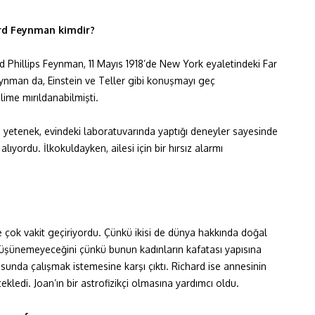
rd Feynman kimdir?
ard Phillips Feynman, 11 Mayıs 1918’de New York eyaletindeki Far
ynman da, Einstein ve Teller gibi konuşmayı geç
ime mırıldanabilmişti.
yetenek, evindeki laboratuvarında yaptığı deneyler sayesinde
ıyordu. İlkokuldayken, ailesi için bir hırsız alarmı
e çok vakit geçiriyordu. Çünkü ikisi de dünya hakkında doğal
 düşünemeyeceğini çünkü bunun kadınların kafatası yapısına
unda çalışmak istemesine karşı çıktı. Richard ise annesinin
ekledi. Joan’ın bir astrofizikçi olmasına yardımcı oldu.