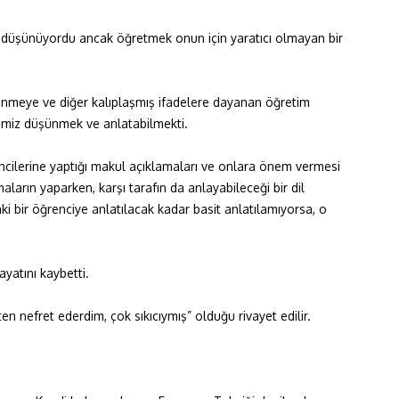
 düşünüyordu ancak öğretmek onun için yaratıcı olmayan bir
meye ve diğer kalıplaşmış ifadelere dayanan öğretim
temiz düşünmek ve anlatabilmekti.
rencilerine yaptığı makul açıklamaları ve onlara önem vermesi
aların yaparken, karşı tarafın da anlayabileceği bir dil
aki bir öğrenciye anlatılacak kadar basit anlatılamıyorsa, o
yatını kaybetti.
 nefret ederdim, çok sıkıcıymış” olduğu rivayet edilir.