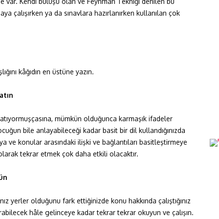
e var. Kendi buluşu olan ve Feynman Tekniği denilen bu
aya çalışırken ya da sınavlara hazırlanırken kullanılan çok
lığını kâğıdın en üstüne yazın.
atın
anlatıyormuşçasına, mümkün olduğunca karmaşık ifadeler
cuğun bile anlayabileceği kadar basit bir dil kullandığınızda
 ve konular arasındaki ilişki ve bağlantıları basitleştirmeye
larak tekrar etmek çok daha etkili olacaktır.
nün
ız yerler olduğunu fark ettiğinizde konu hakkında çalıştığınız
rabilecek hâle gelinceye kadar tekrar tekrar okuyun ve çalışın.