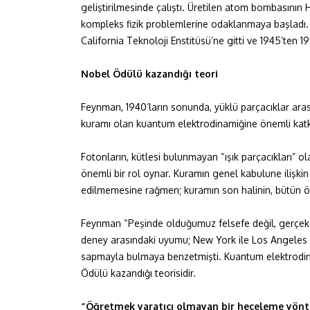
geliştirilmesinde çalıştı. Üretilen atom bombasının 
kompleks fizik problemlerine odaklanmaya başladı. 
California Teknoloji Enstitüsü’ne gitti ve 1945’ten 19
Nobel Ödülü kazandığı teori
Feynman, 1940’ların sonunda, yüklü parçacıklar aras
kuramı olan kuantum elektrodinamiğine önemli katk
Fotonların, kütlesi bulunmayan “ışık parçacıkları” o
önemli bir rol oynar. Kuramın genel kabulune ilişkin
edilmemesine rağmen; kuramın son halinin, bütün ön
Feynman “Peşinde olduğumuz felsefe değil, gerçek 
deney arasındaki uyumu; New York ile Los Angeles aras
sapmayla bulmaya benzetmişti. Kuantum elektrodin
Ödülü kazandığı teorisidir.
“Öğretmek yaratıcı olmayan bir heceleme yönt