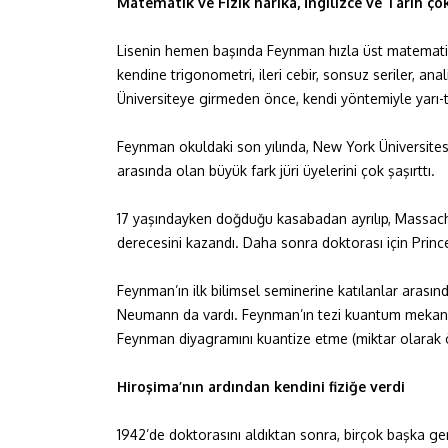
Matematik ve Fizik harika, İngilizce ve Tarih çok
Lisenin hemen başında Feynman hızla üst matematik 
kendine trigonometri, ileri cebir, sonsuz seriler, an
Üniversiteye girmeden önce, kendi yöntemiyle yarı-t
Feynman okuldaki son yılında, New York Üniversitesi
arasında olan büyük fark jüri üyelerini çok şaşırttı.
17 yaşındayken doğduğu kasabadan ayrılıp, Massachus
derecesini kazandı. Daha sonra doktorası için Prince
Feynman’ın ilk bilimsel seminerine katılanlar arasın
Neumann da vardı. Feynman’ın tezi kuantum mekaniğ
Feynman diyagramını kuantize etme (miktar olarak 
Hiroşima’nın ardından kendini fiziğe verdi
1942’de doktorasını aldıktan sonra, birçok başka ge