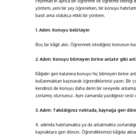
Feynman’ın ayrıca bir öğrenme ve öğretme tekniği d
yöntem, yeni bir şey öğrenirken, bir konuyu hatırlam
basit ama oldukça etkili bir yöntem.
1. Adım: Konuyu belirleyin
Boş bir kâğıt alın. Öğrenmek istediğiniz konunun baş
2. Adım: Konuyu bilmeyen birine anlatır gibi anl
Kâğıdın geri kalanına konuyu hiç bilmeyen birine 
kullanmaktan kaçınarak öğrendiklerinizi yazın. Bir ço
kendinizi de konuyu daha derin bir seviyede anlamaya
zorlamış olursunuz. Aynı zamanda yazdığınızı sesli o
3. Adım: Takıldığınız noktada, kaynağa geri dö
4. adımda hatırlamakta ya da anlatmakta zorlandığın
kaynaklara geri dönün. Öğrendiklerinizi kâğıda akta