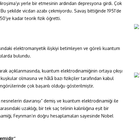
Hiroşima’yı yerle bir etmesinin ardından depresyona girdi. Çok
Bu şekilde vicdan azabı çekmiyordu. Savaş bittiğinde 1951’de
50’ye kadar teorik fizik öğretti.
ındaki elektromanyetik ilişkiyi betimleyen ve göreli kuantum
ılarda bulundu.
larak açıklanmasında, kuantum elektrodinamiğinin ortaya çıkışı
 kuşkular olmasına ve hâlâ bazı fizikçiler tarafından kabul
görülerinde çok başarılı olduğu gösterilmiştir.
nesnelerin davranışı” demiş ve kuantum elektrodinamiği ile
ındaki uzaklığı, bir tek saç telinin kalınlığına eşit bir
amiği, Feynman’ın doğru hesaplamaları sayesinde Nobel
emidir”