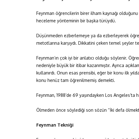
Feynman öğrencilerin birer ilham kaynağı olduğunu
heceleme yönteminin bir başka türüydü.
Düşünmeden ezberlemeye ya da ezberleyerek öğren
metotlarına karşıydı. Dikkatini çeken temel şeyler 
Feynman’ın çok iyi bir anlatıcı olduğu söylenir. Öğ
nedeniyle büyük bir itibar kazanmıştır. Ayrıca açıklam
kullanırdı. Onun esas prensibi, eğer bir konu ilk yıld
konu henüz tam öğrenilmemiş demekti.
Feynman, 1988’de 69 yaşındayken Los Angeles’ta ha
Ölmeden önce söylediği son sözün “İki defa ölmekten
Feynman Tekniği