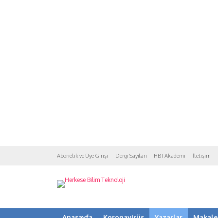
Abonelik ve Üye Girişi
Dergi Sayıları
HBT Akademi
İletişim
Anasayfa
Koronavirüs
Yazarlar
Makale