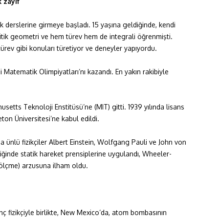
 zayıf
derslerine girmeye başladı. 15 yaşına geldiğinde, kendi
alitik geometri ve hem türev hem de integrali öğrenmişti.
ürev gibi konuları türetiyor ve deneyler yapıyordu.
 Matematik Olimpiyatları’nı kazandı. En yakın rakibiyle
etts Teknoloji Enstitüsü’ne (MIT) gitti. 1939 yılında lisans
ton Üniversitesi’ne kabul edildi.
da ünlü fizikçiler Albert Einstein, Wolfgang Pauli ve John von
inde statik hareket prensiplerine uygulandı, Wheeler-
ölçme) arzusuna ilham oldu.
nç fizikçiyle birlikte, New Mexico’da, atom bombasının