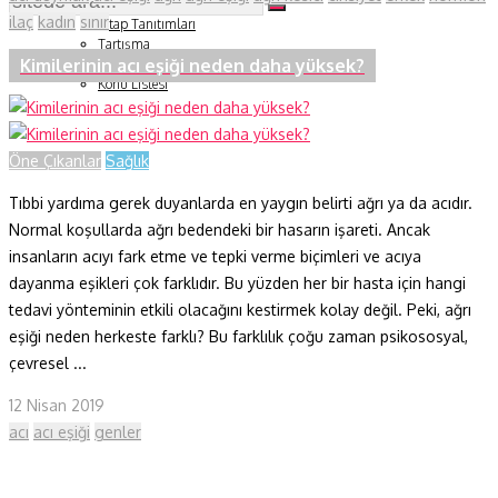
Soru ve Yanıt
ilaç
kadın
sınır
Kitap Tanıtımları
Tartışma
Kimilerinin acı eşiği neden daha yüksek?
Duyuru ve Etkinlikler
Konu Listesi
Öne Çıkanlar
Sağlık
Tıbbi yardıma gerek duyanlarda en yaygın belirti ağrı ya da acıdır.
Normal koşullarda ağrı bedendeki bir hasarın işareti. Ancak
insanların acıyı fark etme ve tepki verme biçimleri ve acıya
dayanma eşikleri çok farklıdır. Bu yüzden her bir hasta için hangi
tedavi yönteminin etkili olacağını kestirmek kolay değil. Peki, ağrı
eşiği neden herkeste farklı? Bu farklılık çoğu zaman psikososyal,
çevresel ...
12 Nisan 2019
acı
acı eşiği
genler