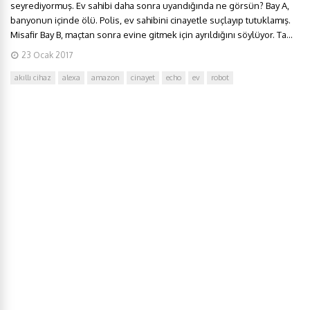
seyrediyormuş. Ev sahibi daha sonra uyandığında ne görsün? Bay A,
banyonun içinde ölü. Polis, ev sahibini cinayetle suçlayıp tutuklamış.
Misafir Bay B, maçtan sonra evine gitmek için ayrıldığını söylüyor. Ta...
23 Ocak 2017
akıllı cihaz
alexa
amazon
cinayet
echo
ev
robot