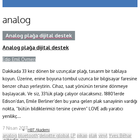
Koronavirüs
analog
Yazarlar
Makaleler
Analog plağa dijital destek
Analog plağa dijital destek
Dergi Sayıları
Edip Emil Öymen
Yaşam Bilimleri
Dakikada 33 kez dönen bir uzunçalar plağı, tasarım bir tablaya
Sağlık
koyun. Üzerine, enine boyuna tombul uzunca bir bilgisayar faresine
Fizik ve Uzay
benzer cihazı yerleştirin. Cihaz, saat yönünün tersine dönmeye
başlayacak. Ve siz, 33’lük plağı çalıyor olacaksınız. 1880’lerde
Gezegenimiz
Edison’dan, Emile Berliner’den bu yana gelen plak sanayiinin vardığı
nokta, “bütün bildiklerimizi tersine çeviren” LOVE adlı yaratıcı
Teknoyaşam
yenilikç...
Fazlası
7 Nisan 2017
HBT Akademi
analog
bluetooth
deloitte global
LP
pikap
plak
vinyl
Yves Béhar
Bilim Çocuk