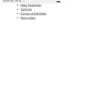
Soru ve Yanıt
Kitap Tanıtımları
Tartışma
Duyuru ve Etkinlikler
Konu Listesi