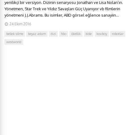
yenilikçi bir versiyon. Dizinin senaryosu Jonathan ve Lisa Nolan’ın.
Yönetmen, Star Trek ve Yıldız Savaşları Güç Uyanıyor vb filmlerin
yönetmeni J.J.Abrams. Bu isimler, ABD görsel eğlence sanayiin...
24 Ekim 2016
bellek silme
beyaz adam
dizi
hbo
ilkellik
köle
kovboy
robotlar
westworld