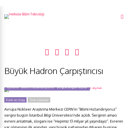
Büyük Hadron Çarpıştırıcısı
CERN’in “Bilimi Hızlandırıyoruz” sergisi bugün açıldı
Fizik ve Uzay
Öne Çıkanlar
Avrupa Nükleer Araştırma Merkezi CERN’in “Bilimi Hızlandırıyoruz”
sergisi bugün İstanbul Bilgi Üniversitesi’nde açıldı. Serginin amacı
evreni anlatmak, sloganı ise “Hepimiz 13 milyar yıl yaşındayız”. Evrenin
var olmasının ilk anından, yani büyük patlamadan itibaren bugüne