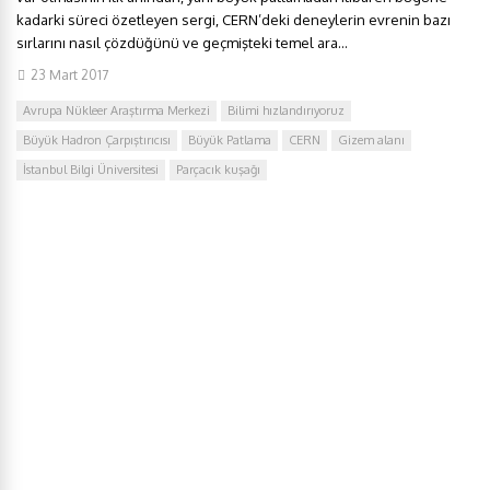
kadarki süreci özetleyen sergi, CERN’deki deneylerin evrenin bazı
sırlarını nasıl çözdüğünü ve geçmişteki temel ara...
23 Mart 2017
Avrupa Nükleer Araştırma Merkezi
Bilimi hızlandırıyoruz
Büyük Hadron Çarpıştırıcısı
Büyük Patlama
CERN
Gizem alanı
İstanbul Bilgi Üniversitesi
Parçacık kuşağı