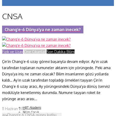
Koronavirüs
CNSA
Yazarlar
Makaleler
Chang’e-6 Dünya’ya ne zaman inecek?
Dergi Sayıları
Yaşam Bilimleri
Fizik ve Uzay
Öne Çıkanlar
Son Dakika Bilim
Sağlık
Çin’in Chang’e-6 uzay görevi başarıyla devam ediyor. Ay’ın uzak
tarafından toplanan numuneler aktarım için yörüngede. Peki ama
Fizik ve Uzay
Dünya’ya iniş ne zaman olacak? Bilim insanlarının gözü yollarda
kaldı… Ay’ın uzak tarafından topladığı örnekleri taşıyan Çin’in
Gezegenimiz
Chang’e 6 uzay aracı, Ay yörüngesindeki Dünya’ya dönüş (servis)
Teknoyaşam
modülüyle kenetlenmiş durumda. Numune taşıyan roket ile
yörünge aracı arası...
Fazlası
HBT Akademi
11 Haziran 2024
Bilim Çocuk
ay
Chang'e 6
CNSA
güney kutbu