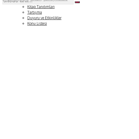
Soru ve Yanıt
Kitap Tanıtımları
Tartışma
Duyuru ve Etkinlikler
Konu Listesi