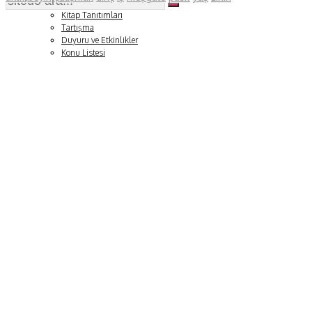
Soru ve Yanıt
Kitap Tanıtımları
Tartışma
Duyuru ve Etkinlikler
Konu Listesi