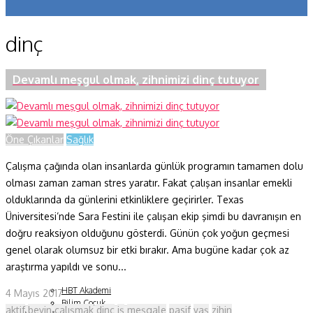
Koronavirüs
dinç
Yazarlar
Makaleler
Devamlı meşgul olmak, zihnimizi dinç tutuyor
Dergi Sayıları
Yaşam Bilimleri
Öne Çıkanlar
Sağlık
Sağlık
Çalışma çağında olan insanlarda günlük programın tamamen dolu
olması zaman zaman stres yaratır. Fakat çalışan insanlar emekli
Fizik ve Uzay
olduklarında da günlerini etkinliklere geçirirler. Texas
Üniversitesi’nde Sara Festini ile çalışan ekip şimdi bu davranışın en
Gezegenimiz
doğru reaksiyon olduğunu gösterdi. Günün çok yoğun geçmesi
Teknoyaşam
genel olarak olumsuz bir etki bırakır. Ama bugüne kadar çok az
araştırma yapıldı ve sonu...
Fazlası
HBT Akademi
4 Mayıs 2017
Bilim Çocuk
aktif
beyin
çalışmak
dinç
iş
meşgale
pasif
yaş
zihin