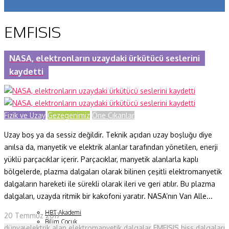
Koronavirüs
EMFISIS
Yazarlar
Makaleler
NASA, elektronların uzaydaki ürkütücü seslerini
kaydetti
Dergi Sayıları
Yaşam Bilimleri
Fizik ve Uzay
Gezegenimiz
Öne Çıkanlar
Sağlık
Uzay boş ya da sessiz değildir. Teknik açıdan uzay boşluğu diye
Fizik ve Uzay
anılsa da, manyetik ve elektrik alanlar tarafından yönetilen, enerji
Gezegenimiz
yüklü parçacıklar içerir. Parçacıklar, manyetik alanlarla kaplı
bölgelerde, plazma dalgaları olarak bilinen çeşitli elektromanyetik
Teknoyaşam
dalgaların hareketi ile sürekli olarak ileri ve geri atılır. Bu plazma
dalgaları, uzayda ritmik bir kakofoni yaratır. NASA’nın Van Alle...
Fazlası
HBT Akademi
20 Temmuz 2017
Bilim Çocuk
dünya
elektrik alan
elektromanyetik dalgalar
EMFISIS
hiss dalgaları