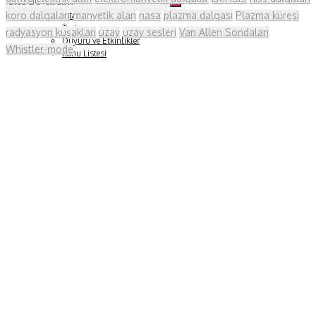
Soru ve Yanıt
koro dalgaları
manyetik alan
nasa
plazma dalgası
Plazma küresi
Kitap Tanıtımları
Tartışma
radyasyon kuşakları
uzay
uzay sesleri
Van Allen Sondaları
Duyuru ve Etkinlikler
Whistler-mode
Konu Listesi