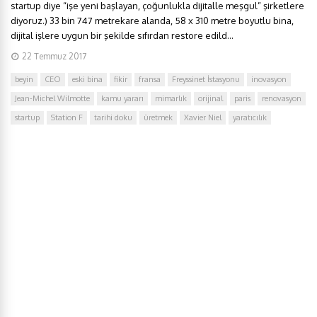
startup diye “işe yeni başlayan, çoğunlukla dijitalle meşgul” şirketlere
diyoruz.) 33 bin 747 metrekare alanda, 58 x 310 metre boyutlu bina,
dijital işlere uygun bir şekilde sıfırdan restore edild...
22 Temmuz 2017
beyin
CEO
eski bina
fikir
fransa
Freyssinet İstasyonu
inovasyon
Jean-Michel Wilmotte
kamu yararı
mimarlık
orijinal
paris
renovasyon
startup
Station F
tarihi doku
üretmek
Xavier Niel
yaratıcılık