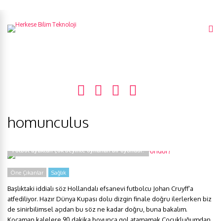
homunculus
Futbol ayaktan çok beyinle oynanan bir oyundur!
Öne Çıkanlar
Sağlık
Başlıktaki iddialı söz Hollandalı efsanevi futbolcu Johan Cruyff’a
atfediliyor. Hazır Dünya Kupası dolu dizgin finale doğru ilerlerken biz
de sinirbilimsel açıdan bu söz ne kadar doğru, buna bakalım.
Kocaman kalelere 90 dakika boyunca gol atamamak Çocukluğumdan