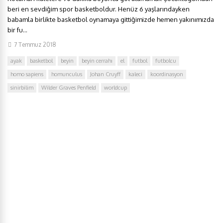
beri en sevdiğim spor basketboldur. Henüz 6 yaşlarındayken
babamla birlikte basketbol oynamaya gittiğimizde hemen yakınımızda
bir fu...
7 Temmuz 2018
ayak
basketbol
beyin
beyin cerrahı
el
futbol
futbolcu
homo sapiens
homunculus
Johan Cruyff
kaleci
koordinasyon
sinirbilim
Wilder Graves Penfield
worldcup