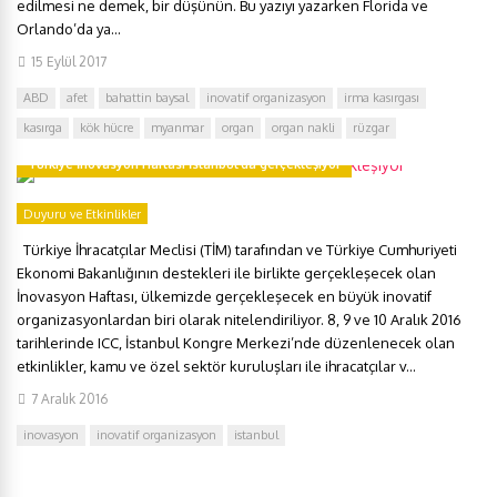
edilmesi ne demek, bir düşünün. Bu yazıyı yazarken Florida ve
Orlando’da ya...
15 Eylül 2017
ABD
afet
bahattin baysal
inovatif organizasyon
irma kasırgası
kasırga
kök hücre
myanmar
organ
organ nakli
rüzgar
Türkiye İnovasyon Haftası İstanbul’da gerçekleşiyor
Duyuru ve Etkinlikler
Türkiye İhracatçılar Meclisi (TİM) tarafından ve Türkiye Cumhuriyeti
Ekonomi Bakanlığının destekleri ile birlikte gerçekleşecek olan
İnovasyon Haftası, ülkemizde gerçekleşecek en büyük inovatif
organizasyonlardan biri olarak nitelendiriliyor. 8, 9 ve 10 Aralık 2016
tarihlerinde ICC, İstanbul Kongre Merkezi’nde düzenlenecek olan
etkinlikler, kamu ve özel sektör kuruluşları ile ihracatçılar v...
7 Aralık 2016
inovasyon
inovatif organizasyon
istanbul