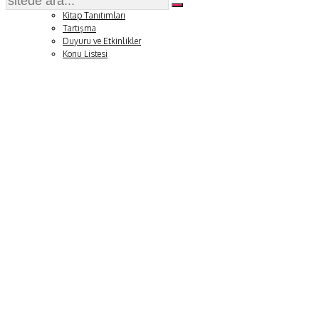
Soru ve Yanıt
Kitap Tanıtımları
Tartışma
Duyuru ve Etkinlikler
Konu Listesi