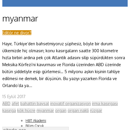
Koronavirüs
myanmar
Yazarlar
Makaleler
Editör ne diyor?
Hayır, Türkiye’den bahsetmiyoruz şüphesiz, böyle bir durum
Dergi Sayıları
ülkemizde hiç olmasın; konu kasırgaların saatte 300 kilometre
Yaşam Bilimleri
hızla birbiri ardına pek çok Atlantik adasını silip süpürdükten sonra
Meksika Körfezi’ni kavurması ve Florida üzerinden ABD üzerinde
Sağlık
bütün şiddetiyle esip gürlemesi… 5 milyonu aşkın kişinin tahliye
edilmesi ne demek, bir düşünün. Bu yazıyı yazarken Florida ve
Fizik ve Uzay
Orlando’da ya...
Gezegenimiz
15 Eylül 2017
Teknoyaşam
ABD
afet
bahattin baysal
inovatif organizasyon
irma kasırgası
kasırga
kök hücre
myanmar
organ
organ nakli
rüzgar
Fazlası
HBT Akademi
Bilim Çocuk