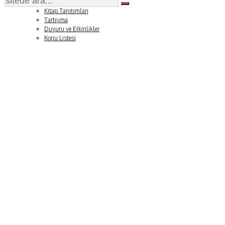
Soru ve Yanıt
Kitap Tanıtımları
Tartışma
Duyuru ve Etkinlikler
Konu Listesi