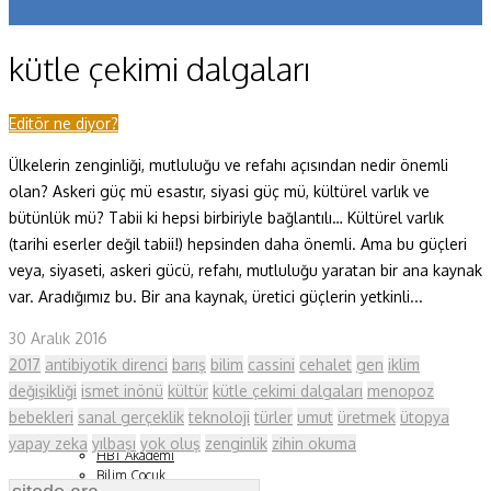
Koronavirüs
kütle çekimi dalgaları
Yazarlar
Makaleler
Editör ne diyor?
Ülkelerin zenginliği, mutluluğu ve refahı açısından nedir önemli
Dergi Sayıları
olan? Askeri güç mü esastır, siyasi güç mü, kültürel varlık ve
Yaşam Bilimleri
bütünlük mü? Tabii ki hepsi birbiriyle bağlantılı… Kültürel varlık
(tarihi eserler değil tabii!) hepsinden daha önemli. Ama bu güçleri
Sağlık
veya, siyaseti, askeri gücü, refahı, mutluluğu yaratan bir ana kaynak
var. Aradığımız bu. Bir ana kaynak, üretici güçlerin yetkinli...
Fizik ve Uzay
30 Aralık 2016
Gezegenimiz
2017
antibiyotik direnci
barış
bilim
cassini
cehalet
gen
iklim
Teknoyaşam
değişikliği
ismet inönü
kültür
kütle çekimi dalgaları
menopoz
bebekleri
sanal gerçeklik
teknoloji
türler
umut
üretmek
ütopya
Fazlası
yapay zeka
yılbaşı
yok oluş
zenginlik
zihin okuma
HBT Akademi
Bilim Çocuk