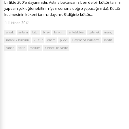
birlikte 200’e dayanmıştır. Aslına bakarsanız ben de bir kültür tanımı
yapsam çok eğlenebilirim (yazı sonuna doğru yapacağım da). Kültür
kelimesinin kökeni tarıma dayanır. Bildiğiniz kültür...
11 Nisan 2017
ahlak
anlam
bilgi
birey
birikim
entelektüel
gelenek
inanç
insanlık kültürü
kültür
önem
piksel
Raymond Williams
reddit
sanat
tarih
toplum
zihinsel kapasite