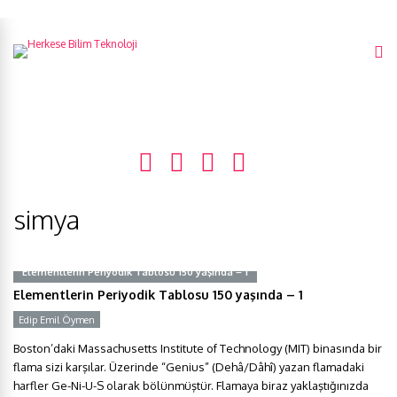
simya
Elementlerin Periyodik Tablosu 150 yaşında – 1
Elementlerin Periyodik Tablosu 150 yaşında – 1
Edip Emil Öymen
Boston’daki Massachusetts Institute of Technology (MIT) binasında bir
flama sizi karşılar. Üzerinde “Genius” (Dehâ/Dâhî) yazan flamadaki
harfler Ge-Ni-U-S olarak bölünmüştür. Flamaya biraz yaklaştığınızda