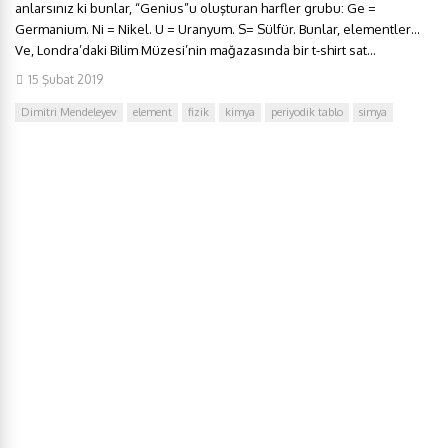
anlarsınız ki bunlar, “Genius”u oluşturan harfler grubu: Ge =
Germanium. Ni = Nikel. U = Uranyum. S= Sülfür. Bunlar, elementler…
Ve, Londra’daki Bilim Müzesi’nin mağazasında bir t-shirt sat...
15 Şubat 2019
Dimitri Mendeleyev
element
fizik
kimya
periyodik tablo
simya