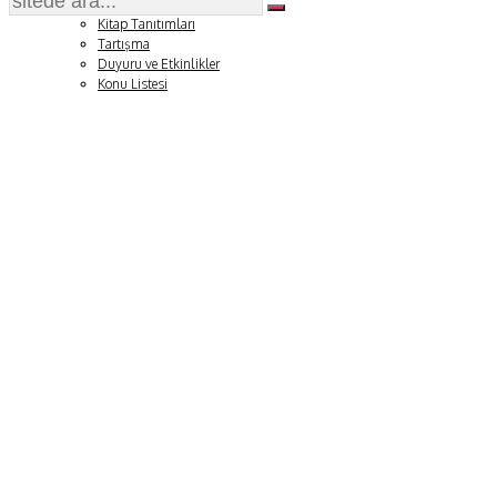
Soru ve Yanıt
Kitap Tanıtımları
Tartışma
Duyuru ve Etkinlikler
Konu Listesi