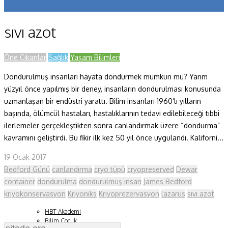
Koronavirüs
sıvı azot
Yazarlar
Makaleler
Öne Çıkanlar
Sağlık
Yaşam Bilimleri
Dondurulmuş insanları hayata döndürmek mümkün mü? Yarım
Dergi Sayıları
yüzyıl önce yapılmış bir deney, insanların dondurulması konusunda
Yaşam Bilimleri
uzmanlaşan bir endüstri yarattı. Bilim insanları 1960’lı yılların
başında, ölümcül hastaları, hastalıklarının tedavi edilebileceği tıbbi
Sağlık
ilerlemeler gerçekleştikten sonra canlandırmak üzere “dondurma”
kavramını geliştirdi. Bu fikir ilk kez 50 yıl önce uygulandı. Kaliforni...
Fizik ve Uzay
19 Ocak 2017
Gezegenimiz
Bedford Günü
canlandırma
cryo tüpü
cryopreserved
Dewar
Teknoyaşam
container
dondurulma
dondurulmuş insan
James Bedford
kriyokonservasyon
Kriyoniks
Kriyoprezervasyon
lazarus
sıvı azot
Fazlası
HBT Akademi
Bilim Çocuk