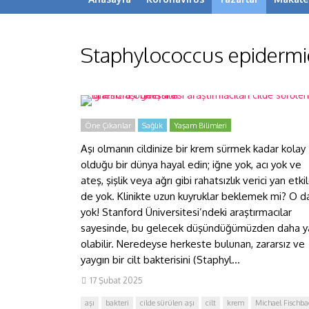
Stanford Üniversitesi
Staphylococcus epidermi
araştırmacıları cilde sürülen
iğnesiz aşı geliştirdi
Öne Çıkanlar
Sağlık
Yaşam Bilimleri
Aşı olmanın cildinize bir krem ​​sürmek kadar kolay
olduğu bir dünya hayal edin; iğne yok, acı yok ve
ateş, şişlik veya ağrı gibi rahatsızlık verici yan etki
de yok. Klinikte uzun kuyruklar beklemek mi? O d
yok! Stanford Üniversitesi’ndeki araştırmacılar
sayesinde, bu gelecek düşündüğümüzden daha y
olabilir. Neredeyse herkeste bulunan, zararsız ve
yaygın bir cilt bakterisini (Staphyl...
17 Şubat 2025
aşı
bakteri
cilde sürülen aşı
cilt
krem
Michael Fischba