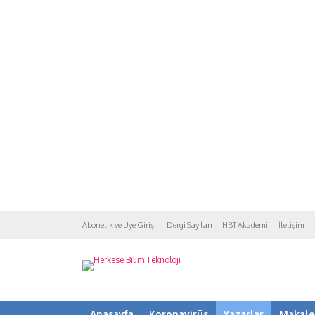
Abonelik ve Üye Girişi
Dergi Sayıları
HBT Akademi
İletişim
Anasayfa
Koronavirüs
Yazarlar
Makale