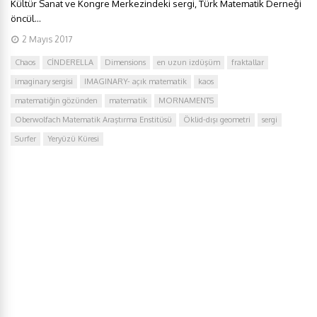
Kültür Sanat ve Kongre Merkezindeki sergi, Türk Matematik Derneği
öncül...
2 Mayıs 2017
Chaos
CİNDERELLA
Dimensions
en uzun izdüşüm
fraktallar
imaginary sergisi
IMAGINARY- açık matematik
kaos
matematiğin gözünden
matematik
MORNAMENTS
Oberwolfach Matematik Araştırma Enstitüsü
Öklid-dışı geometri
sergi
Surfer
Yeryüzü Küresi