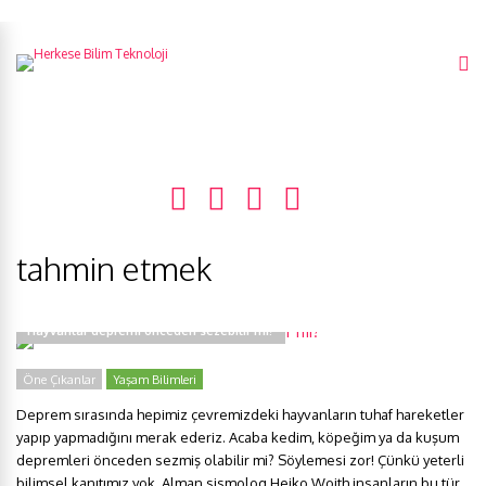
tahmin etmek
Hayvanlar depremi önceden sezebilir mi?
Öne Çıkanlar
Yaşam Bilimleri
Deprem sırasında hepimiz çevremizdeki hayvanların tuhaf hareketler
yapıp yapmadığını merak ederiz. Acaba kedim, köpeğim ya da kuşum
depremleri önceden sezmiş olabilir mi? Söylemesi zor! Çünkü yeterli
bilimsel kanıtımız yok. Alman sismolog Heiko Woith insanların bu tür