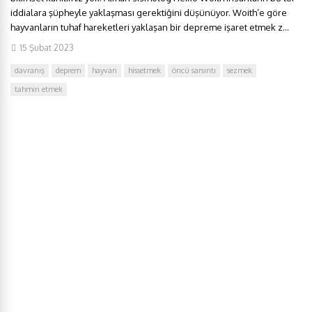
iddialara şüpheyle yaklaşması gerektiğini düşünüyor. Woith’e göre
hayvanların tuhaf hareketleri yaklaşan bir depreme işaret etmek z...
15 Şubat 2023
davranış
deprem
hayvan
hissetmek
öncü sarsıntı
sezmek
tahmin etmek