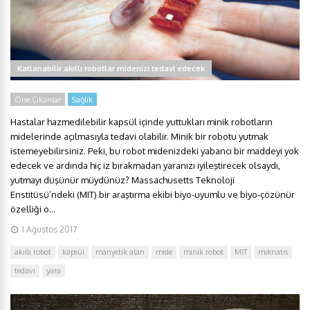
Katlanabilir akıllı robotlar midenizi tedavi edecek
Öne Çıkanlar
Sağlık
Hastalar hazmedilebilir kapsül içinde yuttukları minik robotların
midelerinde açılmasıyla tedavi olabilir. Minik bir robotu yutmak
istemeyebilirsiniz. Peki, bu robot midenizdeki yabancı bir maddeyi yok
edecek ve ardında hiç iz bırakmadan yaranızı iyileştirecek olsaydı,
yutmayı düşünür müydünüz? Massachusetts Teknoloji
Enstitüsü’ndeki (MIT) bir araştırma ekibi biyo-uyumlu ve biyo-çözünür
özelliği o...
1 Ağustos 2017
akıllı robot
kapsül
manyetik alan
mide
minik robot
MIT
mıknatıs
tedavi
yara