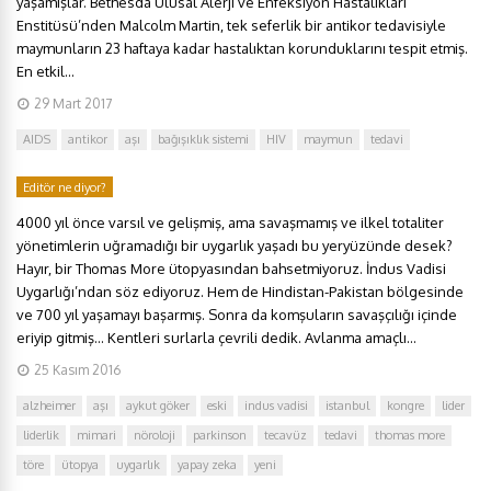
yaşamışlar. Bethesda Ulusal Alerji ve Enfeksiyon Hastalıkları
Enstitüsü’nden Malcolm Martin, tek seferlik bir antikor tedavisiyle
maymunların 23 haftaya kadar hastalıktan korunduklarını tespit etmiş.
En etkil...
29 Mart 2017
AIDS
antikor
aşı
bağışıklık sistemi
HIV
maymun
tedavi
Editör ne diyor?
4000 yıl önce varsıl ve gelişmiş, ama savaşmamış ve ilkel totaliter
yönetimlerin uğramadığı bir uygarlık yaşadı bu yeryüzünde desek?
Hayır, bir Thomas More ütopyasından bahsetmiyoruz. İndus Vadisi
Uygarlığı’ndan söz ediyoruz. Hem de Hindistan-Pakistan bölgesinde
ve 700 yıl yaşamayı başarmış. Sonra da komşuların savaşçılığı içinde
eriyip gitmiş… Kentleri surlarla çevrili dedik. Avlanma amaçlı...
25 Kasım 2016
alzheimer
aşı
aykut göker
eski
indus vadisi
istanbul
kongre
lider
liderlik
mimari
nöroloji
parkinson
tecavüz
tedavi
thomas more
töre
ütopya
uygarlık
yapay zeka
yeni