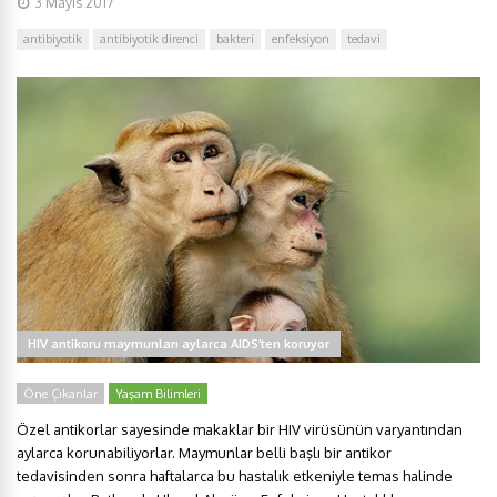
3 Mayıs 2017
antibiyotik
antibiyotik direnci
bakteri
enfeksiyon
tedavi
HIV antikoru maymunları aylarca AIDS’ten koruyor
Öne Çıkanlar
Yaşam Bilimleri
Özel antikorlar sayesinde makaklar bir HIV virüsünün varyantından
aylarca korunabiliyorlar. Maymunlar belli başlı bir antikor
tedavisinden sonra haftalarca bu hastalık etkeniyle temas halinde