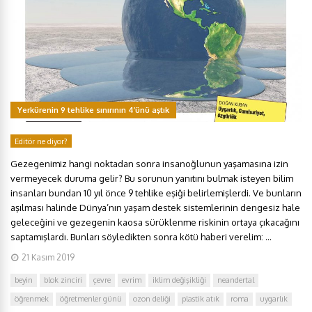
Yerkürenin 9 tehlike sınırının 4’ünü aştık
Editör ne diyor?
Gezegenimiz hangi noktadan sonra insanoğlunun yaşamasına izin
vermeyecek duruma gelir? Bu sorunun yanıtını bulmak isteyen bilim
insanları bundan 10 yıl önce 9 tehlike eşiği belirlemişlerdi. Ve bunların
aşılması halinde Dünya’nın yaşam destek sistemlerinin dengesiz hale
geleceğini ve gezegenin kaosa sürüklenme riskinin ortaya çıkacağını
saptamışlardı. Bunları söyledikten sonra kötü haberi verelim: ...
21 Kasım 2019
beyin
blok zinciri
çevre
evrim
iklim değişikliği
neandertal
öğrenmek
öğretmenler günü
ozon deliği
plastik atık
roma
uygarlık