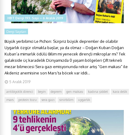
HBT Dergi 193. Sayı – 6 Aralık 2019
Dergi Sayıları
Büyük yerbilimci Le Pichon: Sürpriz büyük depremler de olabilir
Uygarlık özgür olmakla başlar, ya da olmaz – Doğan Kuban Doğan
Kuban’a mimarlık ödülü Bilim mi yenecek dirençli mikroplar mı? Tek
galakside üç karadelik Dünyamızda 0 yaşam bölgeleri Çift tekneli
mezar bilmecesi Sera gazı emisyonunda rekor artış “Gen makası” ile
Akdeniz anemisine son Mars’ta böcek var iddi...
5 Aralık 2019
antibiyotik direnci
beyin
deprem
gen makası
kadına şiddet
kara delik
mars
protein tozu
sera gazı
sinirbilim
uygarlık