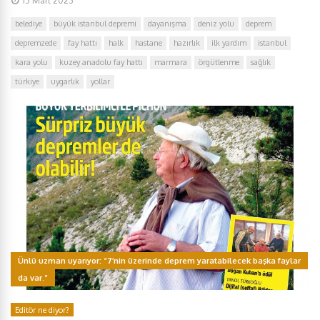
13 Mart 2023
belediye
büyük istanbul depremi
dayanışma
deniz yolu
deprem
depremzede
fay hattı
halk
hastane
hazırlık
ilk yardım
istanbul
kara yolu
kuzey anadolu fay hattı
marmara
örgütlenme
sağlık
türkiye
uygarlık
yollar
Ünlü uzman uyarıyor: “7’nin üzerinde deprem yaratabilecek başka faylar
da var.”
Editör ne diyor?