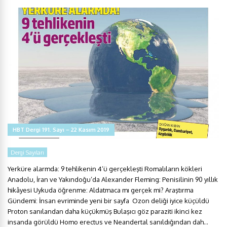
HBT Dergi 191. Sayı – 22 Kasım 2019
Dergi Sayıları
Yerküre alarmda: 9 tehlikenin 4’ü gerçekleşti Romalıların kökleri
Anadolu, İran ve Yakındoğu’da Alexander Fleming: Penisilinin 90 yıllık
hikâyesi Uykuda öğrenme: Aldatmaca mı gerçek mi? Araştırma
Gündemi: İnsan evriminde yeni bir sayfa Ozon deliği iyice küçüldü
Proton sanılandan daha küçükmüş Bulaşıcı göz paraziti ikinci kez
insanda görüldü Homo erectus ve Neandertal sanıldığından dah...