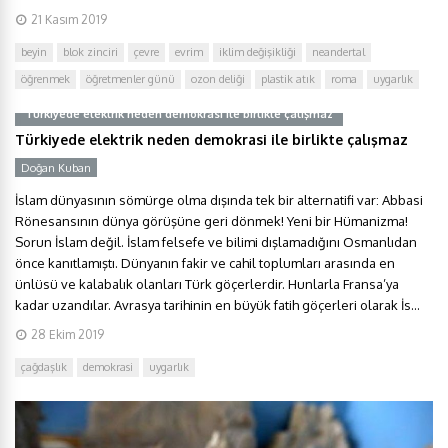
21 Kasım 2019
beyin
blok zinciri
çevre
evrim
iklim değişikliği
neandertal
öğrenmek
öğretmenler günü
ozon deliği
plastik atık
roma
uygarlık
Türkiyede elektrik neden demokrasi ile birlikte çalışmaz
Türkiyede elektrik neden demokrasi ile birlikte çalışmaz
Doğan Kuban
İslam dünyasının sömürge olma dışında tek bir alternatifi var: Abbasi
Rönesansının dünya görüşüne geri dönmek! Yeni bir Hümanizma!
Sorun İslam değil. İslam felsefe ve bilimi dışlamadığını Osmanlıdan
önce kanıtlamıştı. Dünyanın fakir ve cahil toplumları arasında en
ünlüsü ve kalabalık olanları Türk göçerlerdir. Hunlarla Fransa’ya
kadar uzandılar. Avrasya tarihinin en büyük fatih göçerleri olarak İs...
28 Ekim 2019
çağdaşlık
demokrasi
uygarlık