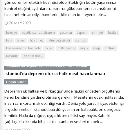
gün süren bir elektrik kesintisi oldu. Elektriğin bütün yaşamımızı
kontrol ettiğini, aydınlanma, ısınma, gökdelenlerin asansörlerini,
hastanelerin ameliyathanelerini, klimaları besleyenin ele...
20 Mart 2023
belediye
büyük istanbul depremi
çocuklar
deprem
emniyet
felaket
halk
hijyen
hükümet
iklim değişikliği
istanbul
kuzey anadolu fay hattı
millet
millet sevgisi
sağlık
sevgi
toplum
uygarlık
uygarlık sınavı
İstanbul’da deprem olursa halk nasıl hazırlanmalı
İstanbul’da deprem olursa halk nasıl hazırlanmalı
Doğan Kuban
Depremin ilk haftası ve birkaç gününde halkın önceden örgütlenip
kendi kendine yardımcı olması gerekir… Meselenin odak noktasında,
insan canı kurtarmak etkinliği vardır. Deniz yolu yaralı ihtiyaç vb.ler için
örgütlenmelidir. İstanbul batı dünyasının en kalabalık, en dengesiz
kentidir. Halkı da çağdaş uygarlık temsilcisi sayılmıyor. Kaldı ki
çağdaşlık hakkında bilgi sahibi olanların sesleri de pek ...