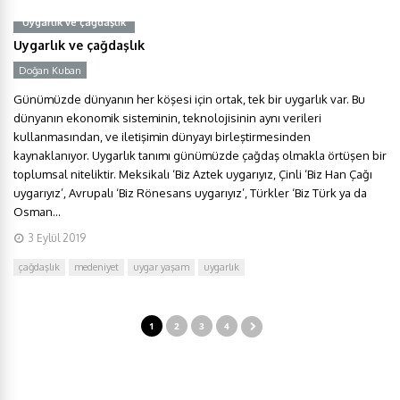
Uygarlık ve çağdaşlık
Uygarlık ve çağdaşlık
Doğan Kuban
Günümüzde dünyanın her köşesi için ortak, tek bir uygarlık var. Bu
dünyanın ekonomik sisteminin, teknolojisinin aynı verileri
kullanmasından, ve iletişimin dünyayı birleştirmesinden
kaynaklanıyor. Uygarlık tanımı günümüzde çağdaş olmakla örtüşen bir
toplumsal niteliktir. Meksikalı ‘Biz Aztek uygarıyız, Çinli ‘Biz Han Çağı
uygarıyız’, Avrupalı ‘Biz Rönesans uygarıyız’, Türkler ‘Biz Türk ya da
Osman...
3 Eylül 2019
çağdaşlık
medeniyet
uygar yaşam
uygarlık
1
2
3
4