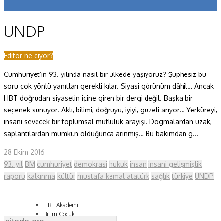
Koronavirüs
UNDP
Yazarlar
Makaleler
Editör ne diyor?
Cumhuriyet’in 93. yılında nasıl bir ülkede yaşıyoruz? Şüphesiz bu
Dergi Sayıları
soru çok yönlü yanıtları gerekli kılar. Siyasi görünüm dâhil… Ancak
Yaşam Bilimleri
HBT doğrudan siyasetin içine giren bir dergi değil. Başka bir
seçenek sunuyor. Aklı, bilimi, doğruyu, iyiyi, güzeli arıyor… Yerküreyi,
Sağlık
insanı sevecek bir toplumsal mutluluk arayışı. Dogmalardan uzak,
saplantılardan mümkün olduğunca arınmış… Bu bakımdan g...
Fizik ve Uzay
28 Ekim 2016
Gezegenimiz
93. yıl
BM
cumhuriyet
demokrasi
hukuk
insan
insani gelişmişlik
Teknoyaşam
raporu
kalkınma
kültür
mustafa kemal atatürk
sağlık
türkiye
UNDP
Fazlası
HBT Akademi
Bilim Çocuk