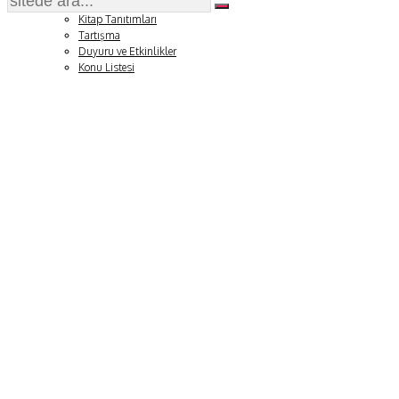
Soru ve Yanıt
Kitap Tanıtımları
Tartışma
Duyuru ve Etkinlikler
Konu Listesi