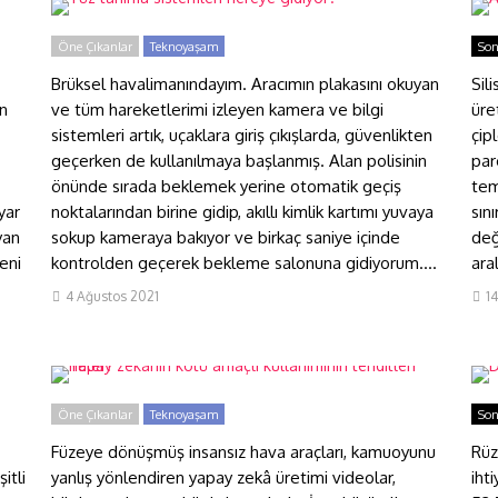
Öne Çıkanlar
Teknoyaşam
Son
Brüksel havalimanındayım. Aracımın plakasını okuyan
Sil
an
ve tüm hareketlerimi izleyen kamera ve bilgi
üret
sistemleri artık, uçaklara giriş çıkışlarda, güvenlikten
çip
geçerken de kullanılmaya başlanmış. Alan polisinin
par
önünde sırada beklemek yerine otomatik geçiş
tem
yar
noktalarından birine gidip, akıllı kimlik kartımı yuvaya
sını
yan
sokup kameraya bakıyor ve birkaç saniye içinde
değ
eni
kontrolden geçerek bekleme salonuna gidiyorum....
aral
4 Ağustos 2021
1
Yapay zekânın kötü amaçlı
D
kullanımının tehditleri neler?
y
Öne Çıkanlar
Teknoyaşam
Son
Füzeye dönüşmüş insansız hava araçları, kamuoyunu
Rüz
itli
yanlış yönlendiren yapay zekâ üretimi videolar,
iht