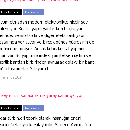
 Dakika Bilim
Teknoyaşam
isyum olmadan modern elektronikte hiçbir şey
ilemiyor. Kristal yapılı yarıiletken bilgisayar
lerinde, sensorlarda ve diğer elektronik yapı
çalarında yer alıyor ve birçok güneş hücresinin de
elini oluşturuyor. Ancak kübik kristal yapının
rları var. Bu yapının içindeki yarı iletken iletim ve
erlik bantları birbirinden ayrılarak dolaylı bir bant
ığı oluştururlar. Silisyum b...
4 Temmuz 2021
ikey türbin kanadı yerine
atay kanat geliyor
 Dakika Bilim
Teknoyaşam
gar türbinleri teorik olarak insanlığın enerji
iyacını fazlasıyla karşılayabilir. Sadece Avrupa’da