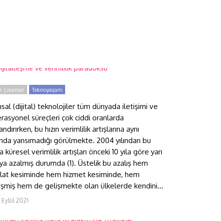
ijitalleşme ve verimlilik
aradoksu
 Çıkanlar
Teknoyaşam
ısal (dijital) teknolojiler tüm dünyada iletişimi ve
rasyonel süreçleri çok ciddi oranlarda
andırırken, bu hızın verimlilik artışlarına aynı
nda yansımadığı görülmekte. 2004 yılından bu
a küresel verimlilik artışları önceki 10 yıla göre yarı
ıya azalmış durumda (1). Üstelik bu azalış hem
lat kesiminde hem hizmet kesiminde, hem
işmiş hem de gelişmekte olan ülkelerde kendini...
ltıgen yapıyla daha iyi
 Eylül 2021
lektronik özellikler