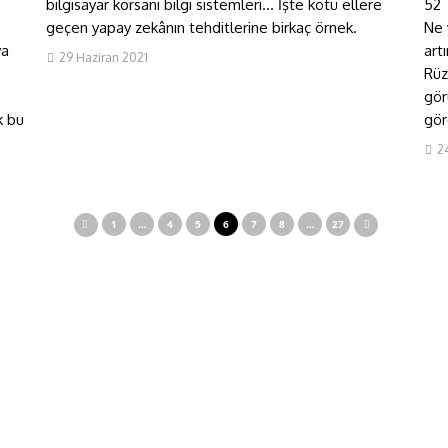
bilgisayar korsanı bilgi sistemleri… İşte kötü ellere
52 
geçen yapay zekânın tehditlerine birkaç örnek.
Ne 
ya
art
29 Haziran 2021
Rüz
gör
k bu
gör
2
1
…
4
5
6
7
8
…
27