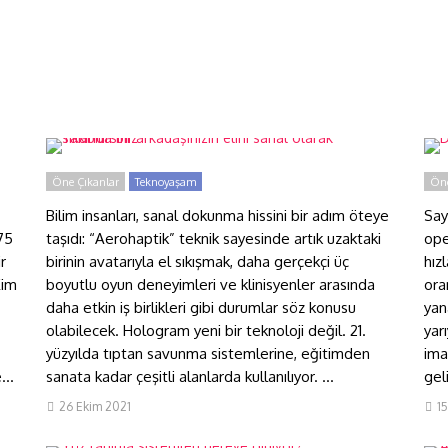
Yakında bir arkadaşınızın elini
D
sanal olarak sıkabilirsiniz
p
Öne Çıkanlar
Teknoyaşam
Öne
Bilim insanları, sanal dokunma hissini bir adım öteye
Say
 75
taşıdı: “Aerohaptik” teknik sayesinde artık uzaktaki
ope
r
birinin avatarıyla el sıkışmak, daha gerçekçi üç
hızl
Kim
boyutlu oyun deneyimleri ve klinisyenler arasında
ora
daha etkin iş birlikleri gibi durumlar söz konusu
yan
olabilecek. Hologram yeni bir teknoloji değil. 21.
yar
yüzyılda tıptan savunma sistemlerine, eğitimden
ima
...
sanata kadar çeşitli alanlarda kullanılıyor. ...
gel
Yüz tanıma sistemleri nereye
A
26 Ekim 2021
15
gidiyor?
e