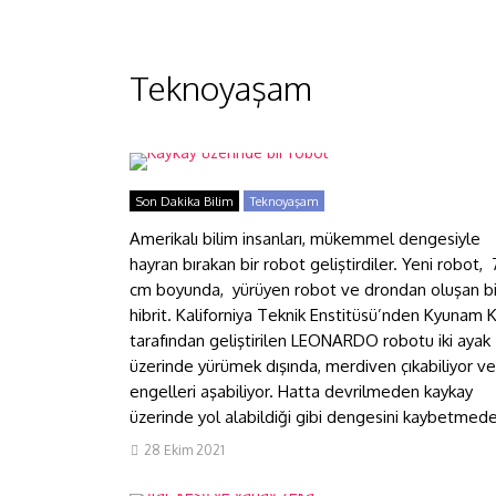
Teknoyaşam
Kaykay üzerinde bir robot
Son Dakika Bilim
Teknoyaşam
Amerikalı bilim insanları, mükemmel dengesiyle
hayran bırakan bir robot geliştirdiler. Yeni robot,
cm boyunda, yürüyen robot ve drondan oluşan bi
hibrit. Kaliforniya Teknik Enstitüsü’nden Kyunam 
tarafından geliştirilen LEONARDO robotu iki ayak
üzerinde yürümek dışında, merdiven çıkabiliyor ve
engelleri aşabiliyor. Hatta devrilmeden kaykay
üzerinde yol alabildiği gibi dengesini kaybetmede
28 Ekim 2021
İlaç keşfi ve yapay zekâ