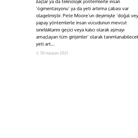
ilaçlar ya da teknolojik yöntemlerle insan
‘ögmentasyonu’ ya da yeti artırma çabası var
olagelmiştir. Pete Moore’un deyimiyle ‘doğal ve
yapay yöntemlerle insan vücudunun mevcut
sınırlılıklarını geçici veya kalıcı olarak aşmayı
amaçlayan tüm girişimler’ olarak tanımlanabilece
yeti art...
30 Haziran 2021