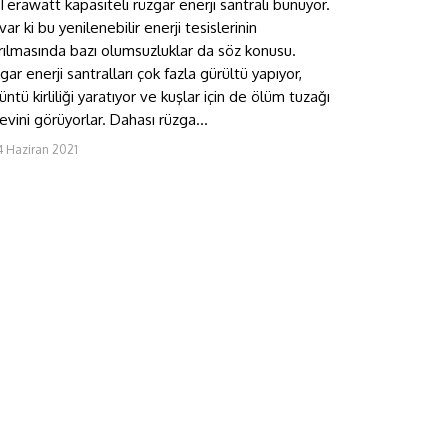
Terawatt kapasiteli rüzgar enerji santralı bunuyor.
var ki bu yenilenebilir enerji tesislerinin
ırılmasında bazı olumsuzluklar da söz konusu.
gar enerji santralları çok fazla gürültü yapıyor,
üntü kirliliği yaratıyor ve kuşlar için de ölüm tuzağı
evini görüyorlar. Dahası rüzga...
4 Haziran 2021