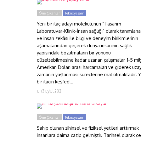
Öne Çıkanlar
Teknoyaşam
Yeni bir ilaç adayı molekülünün “Tasarım-
Laboratuvar-Klinik-İnsan sağlığı” olarak tanımlan
ve insan zekâsı ile bilgi ve deneyim birikimlerinin
aşamalarından geçerek dünya insanının sağlık
yapısındaki bozulmaların bir yönünü
düzeltebilmesine kadar uzanan çalışmalar, 1-5 mil
Amerikan Doları arası harcamaları ve giderek uza
zamanın yaşlanması süreçlerine mal olmaktadır. Y
bir ilacın keşfed...
Bir başparmağımız daha
13 Eylül 2021
olsaydı?
Öne Çıkanlar
Teknoyaşam
Sahip olunan zihinsel ve fiziksel yetileri arttırmak
insanlara daima cazip gelmiştir. Tarihsel olarak çeş