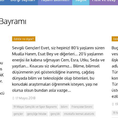
 Bayramı
Editör ne diyor?
Edi
Sevgili Gençler! Evet, siz hepiniz! 80’li yaşlarını süren
Bug
Mualla Hanım, Esat Bey ve diğerleri… 20’li yaşlarının
ves
enerjisi ile kabına sığmayan Cem, Esra, Utku, Seda ve
ili
bu
yaşıtları… Kısacası siz okurlarımız… Bilime, bilimsel
adl
ıs
düşünmenin yol göstericiliğine inanmış, çağdaş
Tür
SAK
dünyada bilim ve teknolojide olup bitenleri, bu
kon
or.
konudaki araştırmaları öğrenmek isteyen, yaşı ne
Tür
olursa olsun bundan asla vazge...
üst
ncü
ezil
17 Mayıs 2018
1
19 Mayıs Gençlik ve Spor Bayramı
bilim
Françoise Sironi
19 
gençler
gençliğe hitabe
gençlik
mustafa kemal atatürk