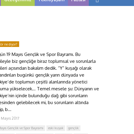
tör ne diyor?
ün 19 Mayıs Gençlik ve Spor Bayramı. Bu
ileyle biz gençliğe biraz toplumsal ve sorunlarla
şkileri açısından bakalım dedik. “Y” kuşağı olarak
andırılan bugünkü gençlik yarın dünyada ve
kiye’de toplumun çeşitli alanlarında yönetici
uma yükselecek… Temel mesele şu: Dünyanın ve
kiye’nin içinde bulunduğu dağ gibi sorunların
esinden gelebilecek mi, bu sorunların altında
ip, b...
9 Mayıs 2017
Mayıs Gençlik ve Spor Bayramı
eski kuşak
gençlik