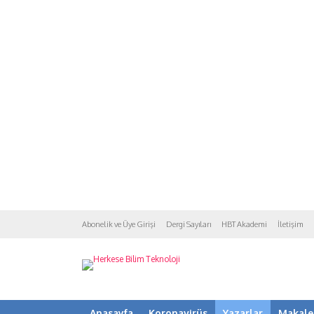
Abonelik ve Üye Girişi
Dergi Sayıları
HBT Akademi
İletişim
Anasayfa
Koronavirüs
Yazarlar
Makale