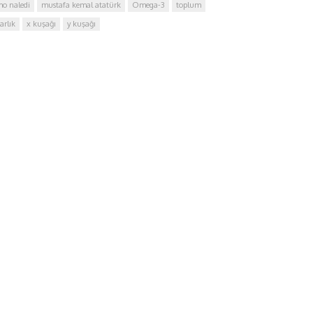
o naledi
mustafa kemal atatürk
Omega-3
toplum
arlık
x kuşağı
y kuşağı