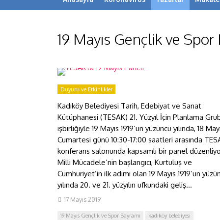
19 Mayıs Gençlik ve Spor
TESAK’ta 19 Mayıs Paneli
Duyuru ve Etkinlikler
Kadıköy Belediyesi Tarih, Edebiyat ve Sanat
Kütüphanesi (TESAK) 21. Yüzyıl İçin Planlama Gru
işbirliğiyle 19 Mayıs 1919’un yüzüncü yılında, 18 May
Cumartesi günü 10:30-17:00 saatleri arasında TE
konferans salonunda kapsamlı bir panel düzenliy
Milli Mücadele’nin başlangıcı, Kurtuluş ve
Cumhuriyet’in ilk adımı olan 19 Mayıs 1919’un yüzü
yılında 20. ve 21. yüzyılın ufkundaki geliş...
17 Mayıs 2019
19 Mayıs Gençlik ve Spor Bayramı
kadıköy belediyesi