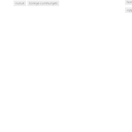
hom
nutuk
türkiye cumhuriyeti
uyg