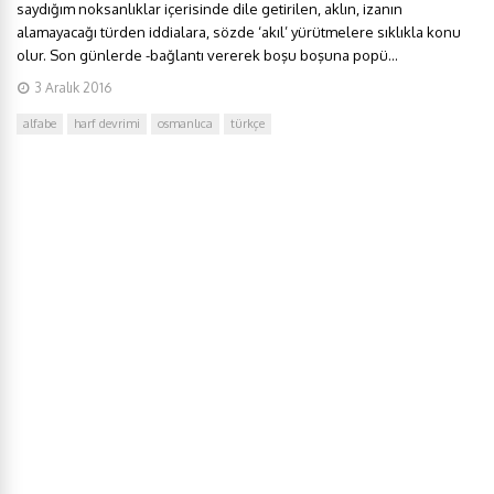
saydığım noksanlıklar içerisinde dile getirilen, aklın, izanın
alamayacağı türden iddialara, sözde ‘akıl’ yürütmelere sıklıkla konu
olur. Son günlerde -bağlantı vererek boşu boşuna popü...
3 Aralık 2016
alfabe
harf devrimi
osmanlıca
türkçe