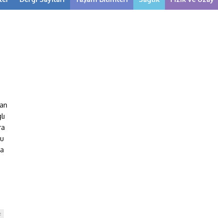
nan
lı
ra
şu
da
e