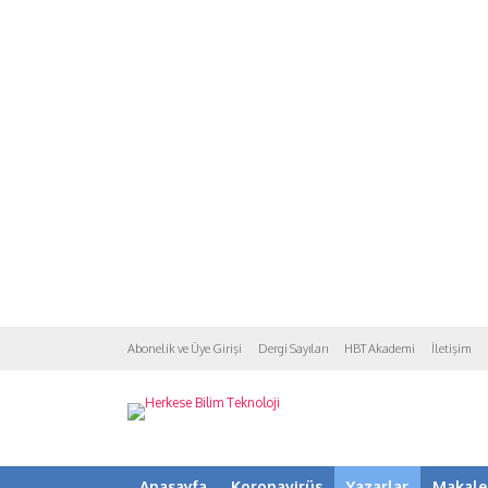
Abonelik ve Üye Girişi
Dergi Sayıları
HBT Akademi
İletişim
Anasayfa
Koronavirüs
Yazarlar
Makale