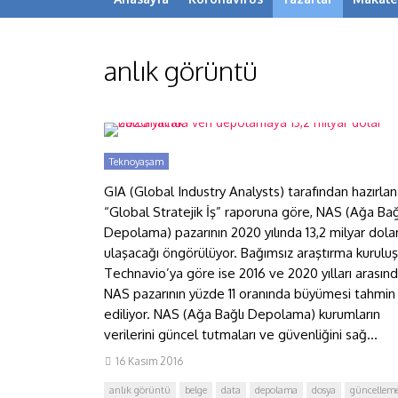
anlık görüntü
2020 yılında veri depolamaya
13,2 milyar dolar harcanacak
Teknoyaşam
GIA (Global Industry Analysts) tarafından hazırla
“Global Stratejik İş” raporuna göre, NAS (Ağa Bağ
Depolama) pazarının 2020 yılında 13,2 milyar dola
ulaşacağı öngörülüyor. Bağımsız araştırma kurulu
Technavio’ya göre ise 2016 ve 2020 yılları arasın
NAS pazarının yüzde 11 oranında büyümesi tahmin
ediliyor. NAS (Ağa Bağlı Depolama) kurumların
verilerini güncel tutmaları ve güvenliğini sağ...
16 Kasım 2016
anlık görüntü
belge
data
depolama
dosya
güncellem