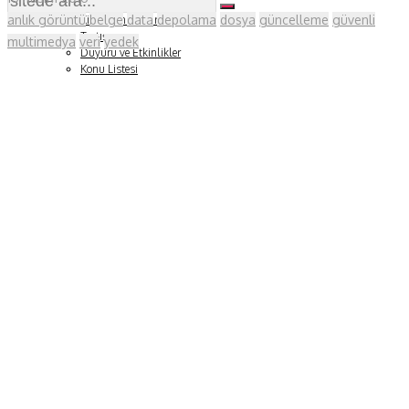
Soru ve Yanıt
anlık görüntü
belge
data
depolama
dosya
güncelleme
güvenli
Kitap Tanıtımları
Tartışma
multimedya
veri
yedek
Duyuru ve Etkinlikler
Konu Listesi