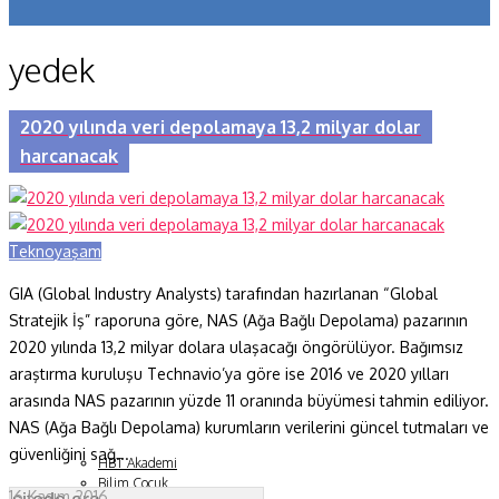
Koronavirüs
yedek
Yazarlar
Makaleler
2020 yılında veri depolamaya 13,2 milyar dolar
harcanacak
Dergi Sayıları
Yaşam Bilimleri
Teknoyaşam
Sağlık
GIA (Global Industry Analysts) tarafından hazırlanan “Global
Fizik ve Uzay
Stratejik İş” raporuna göre, NAS (Ağa Bağlı Depolama) pazarının
Gezegenimiz
2020 yılında 13,2 milyar dolara ulaşacağı öngörülüyor. Bağımsız
araştırma kuruluşu Technavio’ya göre ise 2016 ve 2020 yılları
Teknoyaşam
arasında NAS pazarının yüzde 11 oranında büyümesi tahmin ediliyor.
NAS (Ağa Bağlı Depolama) kurumların verilerini güncel tutmaları ve
Fazlası
güvenliğini sağ...
HBT Akademi
Bilim Çocuk
16 Kasım 2016