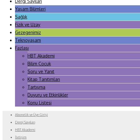
Dergi Sayıları
Yaşam Bilimleri
Sağlık
Fizik ve Uzay
Gezegenimiz
Teknoyaşam
Fazlası
HBT Akademi
Bilim Çocuk
Soru ve Yanıt
Kitap Tanıtımları
Tartışma
Duyuru ve Etkinlikler
Konu Listesi
Abonelik ve Üye Girişi
Dergi Sayıları
HBT Akademi
İletişim