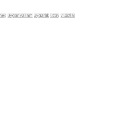
neş
uygar yaşam
uygarlık
uzay
yıldızlar