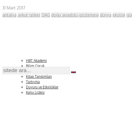
Sağlık
31 Mart 2017
antalya
aykut göker
DAG
doğu anadolu gözlemevi
dünya
ekoloji
gü
Fizik ve Uzay
Gezegenimiz
Teknoyaşam
Fazlası
HBT Akademi
Bilim Çocuk
Soru ve Yanıt
Kitap Tanıtımları
Tartışma
Duyuru ve Etkinlikler
Konu Listesi