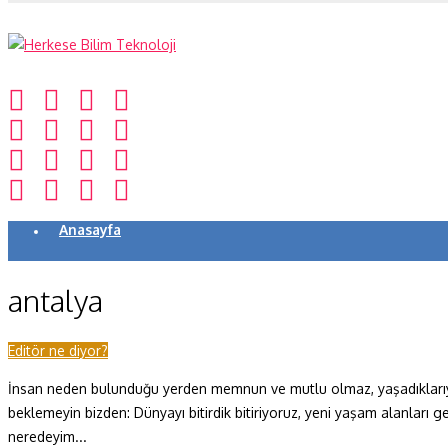
Anasayfa
Koronavirüs
antalya
Yazarlar
Makaleler
Editör ne diyor?
İnsan neden bulunduğu yerden memnun ve mutlu olmaz, yaşadıklarıyl
Dergi Sayıları
beklemeyin bizden: Dünyayı bitirdik bitiriyoruz, yeni yaşam alanları g
Yaşam Bilimleri
neredeyim...