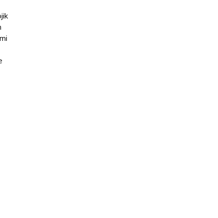
jik
n
 mi
e