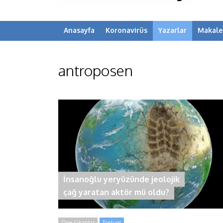
Anasayfa
Koronavirüs
Yazarlar
Makale
antroposen
İnsanoğlu yeryüzünde jeolojik
çağ yaratan aktör mü oldu?
Öne Çıkanlar
Toplum