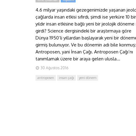
4.6 milyar yaşındaki gezegenimizde yaşanan jeolo
çağlarda insan etkisi sıfırdı, şimdi ise yerküre 10 bi
yıldır insan etkisine bağlı yeni bir jeolojik döneme
girdi? Science dergisindeki bir araştırmaya göre
Dünya 1950’li yıllardan başlayarak yeni bir dönem
girmiş bulunuyor. Ve bu dönemin adı bile konmuş:
Antroposen, yani İnsan Çağı. Antroposen Çağı’nı
tanımlamak üzere bir araya gelen ulusla...
30 Ağustos 2016
antroposen
insan çağı
yeni dönem