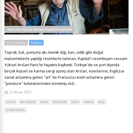
Ressam Yüksel Arslan hayatını kaybetti
Öne Çıkanlar
Toplum
Toprak, bal, yumurta akı, kemik iliği, kan, sidik gibi doğal
malzemelerle yaptığı resimlerle tanınan, Kapital’i resimleyen ressam
Yüksel Arslan Paris’te hayatını kaybetti. Türkiye’de ve yurt dışında
birçok kişisel ve karma sergi açmış olan Arslan, eserlerine, İngilizce
sanat anlamına gelen “art” ile Fransızca resim anlamına gelen
“peinture” kelimelerinden türetmiş old...
21 Nisan 2017
arture
das kapital
Marx
Nietzsche
resim
ressam
sergi
yüksel arslan