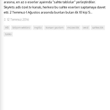
arasına, en az o eserler ayarında “sahte tablolar” yerleştirdiler.
SkyArts adlı özel tv kanalı, herkesi bu sahte eserleri saptamaya davet
etti. 2 Temmuz-1 Ağustos arasında bunları bulan ilk 10 kişi S...
12 Temmuz 2016
AB
bilişim sektörü
ingiliz
korsan yazılım
müzecilik
oecd
sahtecilik
tablo