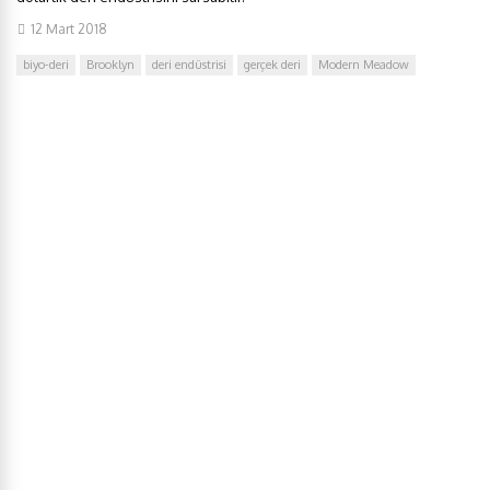
12 Mart 2018
biyo-deri
Brooklyn
deri endüstrisi
gerçek deri
Modern Meadow