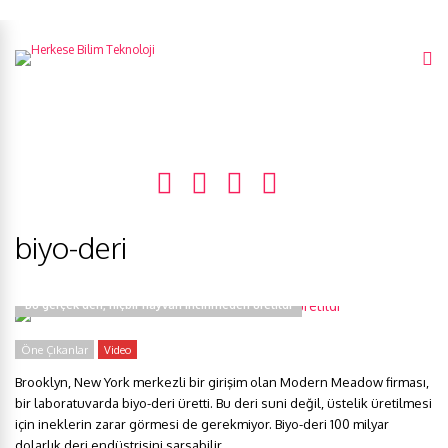
biyo-deri
Bu gerçek deri, hiçbir hayvan incinmeden üretildi
Öne Çıkanlar
Video
Brooklyn, New York merkezli bir girişim olan Modern Meadow firması,
bir laboratuvarda biyo-deri üretti. Bu deri suni değil, üstelik üretilmesi
için ineklerin zarar görmesi de gerekmiyor. Biyo-deri 100 milyar
dolarlık deri endüstrisini sarsabilir.