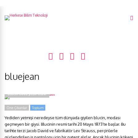
bluejean
Blucin 6000 yıldır mavi
Öne Çıkanlar
Toplum
Yediden yetmişi neredeyse tüm dünyada giyilen blucin, modası
geçmeyen bir giysi. Blucinin resmi tarihi 20 Mayıs 1873’te başlar. Bu
tarihte terzi Jacob David ve fabrikatör Lev Strauss, perçinlerle
güçlendirilen iş pantolonu için bir patent alırlar. Ancak blucinin kökeni