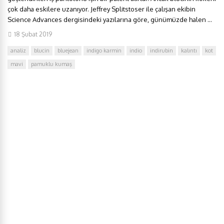
çok daha eskilere uzanıyor. Jeffrey Splitstoser ile çalışan ekibin
Science Advances dergisindeki yazılarına göre, günümüzde halen ...
18 Şubat 2019
analiz
blucin
bluejean
indigo karmin
indio
indirubin
kalıntı
kot
mavi
pamuklu kumaş